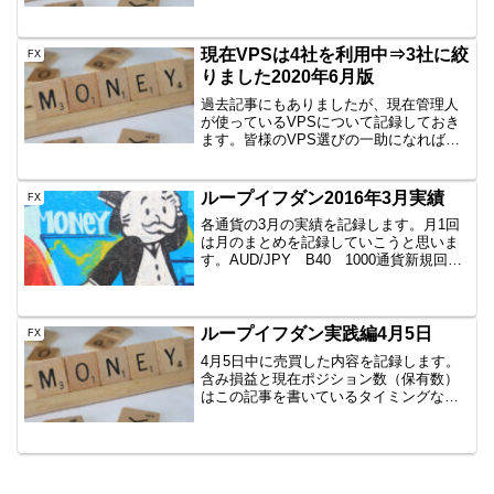
ので、朝起きた時点までです。しかし、
イメージはつかめていただけると思いま
すので、公開です。A...
現在VPSは4社を利用中⇒3社に絞
FX
りました2020年6月版
過去記事にもありましたが、現在管理人
が使っているVPSについて記録しておき
ます。皆様のVPS選びの一助になればと
思います。現在のVPSは次の3社で利用し
ています。⇒お名前.comとABLENETに
ついて⇒ドイツVPS、CONTABOに挑戦
ループイフダン2016年3月実績
FX
⇒...
各通貨の3月の実績を記録します。月1回
は月のまとめを記録していこうと思いま
す。AUD/JPY B40 1000通貨新規回数
決済回数確定利益含み損益現存ポジショ
ン数34回47回20062円28円1平均決済額
は、427円と想定（400円）より良...
ループイフダン実践編4月5日
FX
4月5日中に売買した内容を記録します。
含み損益と現在ポジション数（保有数）
はこの記事を書いているタイミングなの
で、ぴったりではありません。しかし、
イメージはつかめていただけると思いま
すので、公開です。AUD/JPY B40
1000通貨新規...