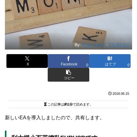
By:
Philip Taylor
-
CC BY 2.0
X
Facebook
はてブ
0
0
コピー
2018.06.15
この記事は
約1分
で読めます。
新しいEAを導入しましたので、共有します。