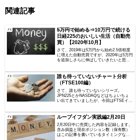
関連記事
5万円で始める
⇒10万円で続ける
FX
日経225のおいしい生活（自動売
買）【2020年10月】
さて、2019年は5万円から始め2.5倍程度
に増えた自動売買ですが、2020年は5万円
を追加しさらに伸ばしていきたいと思い
ます。まずは参考情報日経225のミニとか
をイメージしている方にとっては5万円な
んかで日経225買えるわけないでしょ？
誰も待っていないチャート分析
FX
頭...
（FTSE100編）
さて、誰も待っていないシリーズ。
JPN225とかNASDAQなどはちょいちょ
い出てきていましたが、今回はFTSEイギ
リスです。美味しいの？FTSE100、
UK100アメリカと日本だけでいいんじゃ
ないのー？というのが聞こえてきそうで
ループイフダン実践編2月20日
FX
すが、イギ...
2月20日中に売買した内容を記録します。
含み損益と現在ポジション数（保有数）
はこの記事を書いているタイミングなの
で、ぴったりではありません。土曜日な