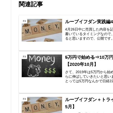
関連記事
ループイフダン実践編4
FX
4月26日中に売買した内容
書いているタイミングなので
ると思いますので、公開です。AUD
5万円で始める
⇒10万
FX
【2020年10月】
さて、2019年は5万円から始
らに伸ばしていきたいと思い
とっては5万円なんかで日経22
ループイフダン＋トライ
FX
5月】