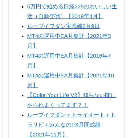
5万円で始める日経225のおいしい生
活（自動売買）【2019年4月】
ループイフダン実践編2月9日
MT4の運用中EA月集計【2021年3
月】
MT4の運用中EA月集計【2016年7
月】
MT4の運用中EA月集計【2021年10
月】
【Color Your Life V2】知らない間に
やられまくってます？！
ループイフダン＋トライオート＋ト
ラリピ＋みんなのFX月間成績
【2021年11月】