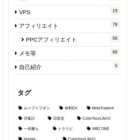
19
VPS
78
アフィリエイト
56
PPCアフィリエイト
68
メモ等
5
自己紹介
タグ
ループイフダン
有料EA
MetaTrader4
月集計
日収支
ColorYourLifeV2
一本勝ち
トラリピ
WBZ ONE
Hornet
ColorYourLifeV1