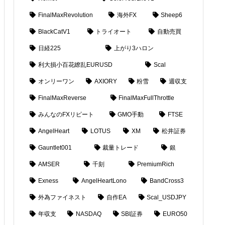
FinalMaxRevolution
海外FX
Sheep6
BlackCatV1
トライオート
自動売買
日経225
上がり3ハロン
利大損小百花繚乱EURUSD
Scal
オンリーワン
AXIORY
粉雪
週収支
FinalMaxReverse
FinalMaxFullThrottle
みんなのFXリピート
GMO手動
FTSE
AngelHeart
LOTUS
XM
松井証券
Gauntlet001
裁量トレード
銀
AMSER
千刻
PremiumRich
Exness
AngelHeartLono
BandCross3
外為ファイネスト
自作EA
Scal_USDJPY
年収支
NASDAQ
SBI証券
EURO50