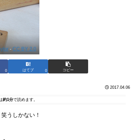
aylor
-
CC BY 2.0
はてブ
コピー
0
0
2017.04.06
は
約1分
で読めます。
う笑うしかない！