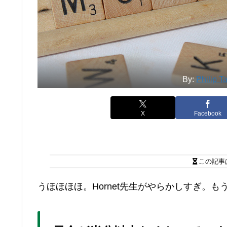
By:
Philip T
X
Facebook
この記事
うほほほほ。Hornet先生がやらかしすぎ。も