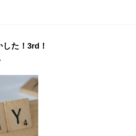
かした！3rd！
〜