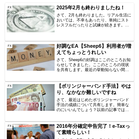
2025年2月も終わりましたね！
FX
さて、2月も終わりました。リアル生活に
おいては、不幸もあったり、単純にスト
レスフルだったりと試練が続きます。グ
リッドトレードはおおむねは順調だった
が・・近隣国両建てグリッドトレードが
お亡くなりになりました！まぁ元金は回
収済ではあったのですが...
好調なEA【Sheep6】利用者が増
FX
えてちょっとうれしい
さて、Sheep6の好調はここのところお知
らせしてきました。ここのところの現状
を共有します。最近の挙動知らない間に
160％増という、目を疑うような成績とな
っています。ポジション数も最大2ポジま
での運転となっており、見ていて安心し
【ボリンジャーバンド手法】やは
FX
ています。最...
り、なかなか難しいですね
さて、最近はじめたボリンジャーバンド
手法の成績について共有します。簡単な
のにいいんでしょう？以前の記事ではそ
んなことを書きました。⇒調子良すぎて
怖い最近は、勝ったり負けたりです。ん
で、負けている原因を考えてみました。
2016年分確定申告完了！e-Taxっ
FX
ボリンジャーバンドの±...
て素晴らしい！