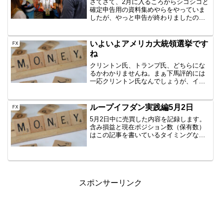
さてさて、2月に入るころからシコシコと
確定申告用の資料集めやらをやっていま
したが、やっと申告が終わりましたの
で、共有します。共有することなんてな
いだろ？！前回（2015年分）は税務署ま
で出向いて渡してきたのですが、あっさ
いよいよアメリカ大統領選挙です
FX
りすぎてビビりました...
ね
クリントン氏、トランプ氏、どちらにな
るかわかりませんね。まぁ下馬評的には
一応クリントン氏なんでしょうが、イギ
リスEU離脱の時みたいなこともあります
んで、警戒が必要だと思います。警戒が
必要・・ですが、私はすべてのEAをその
ループイフダン実践編5月2日
FX
まま流す予定です。皆...
5月2日中に売買した内容を記録します。
含み損益と現在ポジション数（保有数）
はこの記事を書いているタイミングなの
で、ぴったりではありません。しかし、
イメージはつかめていただけると思いま
すので、公開です。AUD/JPY B40
1000通貨新規...
スポンサーリンク