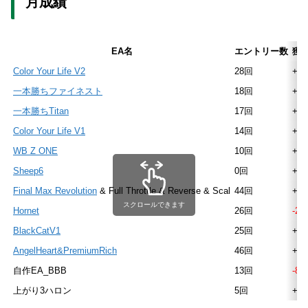
月成績
EA名
エントリー数
獲得
Color Your Life V2
28回
+26
一本勝ちファイネスト
18回
+63
一本勝ちTitan
17回
+67
Color Your Life V1
14回
+11
WB Z ONE
10回
+29
Sheep6
0回
+0
Final Max Revolution
& Full Throttle & Reverse & Scal
44回
+28
スクロールできます
Hornet
26回
-21
BlackCatV1
25回
+97
AngelHeart&PremiumRich
46回
+16
自作EA_BBB
13回
-86
上がり3ハロン
5回
+39