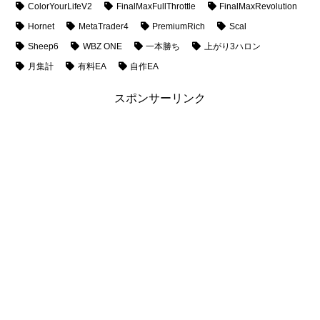
ColorYourLifeV2
FinalMaxFullThrottle
FinalMaxRevolution
Hornet
MetaTrader4
PremiumRich
Scal
Sheep6
WBZ ONE
一本勝ち
上がり3ハロン
月集計
有料EA
自作EA
スポンサーリンク