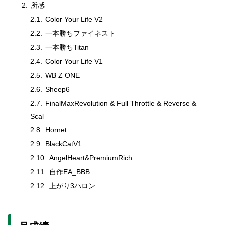
所感
Color Your Life V2
一本勝ちファイネスト
一本勝ちTitan
Color Your Life V1
WB Z ONE
Sheep6
FinalMaxRevolution & Full Throttle & Reverse &
Scal
Hornet
BlackCatV1
AngelHeart&PremiumRich
自作EA_BBB
上がり3ハロン