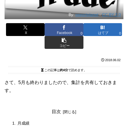
By:
opportplanet
-
CC BY 2.0
X
Facebook
はてブ
0
0
コピー
2018.06.02
この記事は
約4分
で読めます。
さて、5月も終わりましたので、集計を共有しておきま
す。
目次
月成績