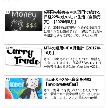
5万円で始める
⇒10万円で続ける
FX
日経225のおいしい生活（自動売
買）【2020年8月】
さて、2019年は5万円から始め2.5倍程度
に増えた自動売買ですが、2020年は5万円
を追加しさらに伸ばしていきたいと思い
ます。まずは参考情報日経225のミニとか
をイメージしている方にとっては5万円な
んかで日経225買えるわけないでしょ？
MT4の運用中EA月集計【2017年
FX
頭...
10月】
さて、10月も終わりましたので、集計を
共有しておきます。月成績EA名エントリ
ー数獲得pips損益Color Your Life V221
回-3.5-8,603円一本勝ち3回+17.9+7,955円
Color Your Life V18回-2...
TitanFX⇒XMへ資金を移動
FX
【mybitwallet経由】
さて、海外FXを使っているわたしです
が、最近出金⇒資金移動を行いましたの
で、共有します。どんな流れなのか最
近、mybitwalletというオンライン資金移
動サイト？が使いやすいと評判なんで