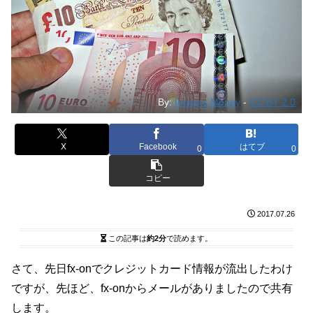
By:
Images Money
-
CC BY 2.0
X
Facebook
はてブ
0
0
コピー
2017.07.26
この記事は
約2分
で読めます。
さて、先日fx-onでクレジットカード情報が流出したわけ
ですが、先ほど、fx-onからメールがありましたので共有
します。