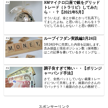
す。昔はネッテラーカードでコンビニで
XMマイクロ口座で銀をグリッド
FX
資金を安く引き出...
トレード（トラリピ）してみた
ら・・？【2021年5月】
そういえば、金とか銀とかって乱高下し
てましたよね。と思い出しこれらをトラ
リピしてみるしかない！と思い挑戦で
す。2020年12月から開始です。GMOとか
国内CFDはだめなのか？資金があれば、
全然問題ないですが、50万円～くらいは
ループイフダン実践編3月24日
FX
ないと安心して...
3月24日中に売買した内容を記録します。
含み損益と現在ポジション数（保有数）
はこの記事を書いているタイミングなの
で、ぴったりではありません。しかし、
イメージはつかめていただけると思いま
すので、公開です。AUD/JPY B40
1000通貨新...
調子良すぎて怖い・・【ボリンジ
FX
ャーバンド手法】
さて、全然パットしていない裁量トレー
ドについて共有します。維新の介さんの
でバッチリ？！維新の介さんの教材でイ
ロハを学んでいたわけですが、どうにも
裁量トレードがうまくいっていませんで
した。自分なりに分析してみると、維新
の介さんの言っているトレ...
スポンサーリンク