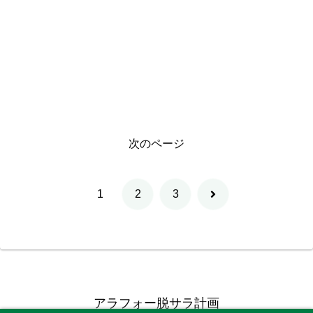
次のページ
次
1
2
3
へ
アラフォー脱サラ計画