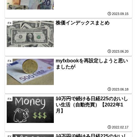
2023.09.15
株価インデックスまとめ
FX
2023.06.20
myfxbookを再設定しようと思い
FX
ましたが
2023.06.18
10万円で続ける
日経225のおいし
FX
い生活（自動売買）【2022年1
月】
2022.02.17
10万円で続ける
日経225のおいし
FX