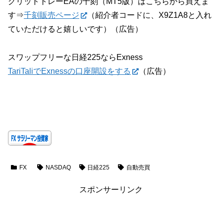
グリッドトレーEAの千刻（MT5版）はこちらから買えま
す⇒
千刻販売ページ
（紹介者コードに、X9Z1A8と入れ
ていただけると嬉しいです）（広告）
スワップフリーな日経225ならExness
TariTaliでExnessの口座開設をする
（広告）
FX
NASDAQ
日経225
自動売買
スポンサーリンク