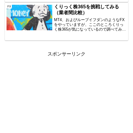
すので、公開です。AUD/JPY B40
1000通貨新...
くりっく株365を挑戦してみる
FX
（業者間比較）
MT4、およびループイフダンのようなFX
をやっていますが、ここのところくりっ
く株365が気になっているので調べてみま
した。口座も作ってFTSE100を開始して
ますよ！くりっく株365って？なぜ興味が
出てきたのか。それは外国株価指標（ダ
ウ、F...
スポンサーリンク