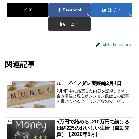
X
Facebook
はてブ
0
0
コピー
a40_datsusara
関連記事
ループイフダン実践編2月4日
FX
2月4日中に売買した内容を記録します。
含み損益と現在ポジション数はこの記事
を書いているタイミングなので、ぴった
りではありません。しかし、イメージは
つかめていただけると思いますので、公
開です。AUD/JPY B40 1000通貨新規
回数決済回...
5万円で始める
⇒10万円で続ける
FX
日経225のおいしい生活（自動売
買）【2020年5月】