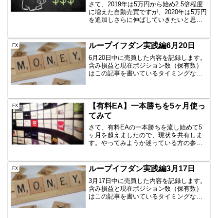
さて、2019年は5万円から始め2.5倍程度
に増えた自動売買ですが、2020年は5万円
を追加しさらに伸ばしていきたいと思い
ます。まずは参考情報日経225のミニとか
をイメージしている方にとっては5万円な
んかで日経225買えるわけないでしょ？
ループイフダン実践編6月20日
FX
頭...
6月20日中に売買した内容を記録します。
含み損益と現在ポジション数（保有数）
はこの記事を書いているタイミングなの
で、ぴったりではありません。しかし、
イメージはつかめていただけると思いま
すので、公開です。AUD/JPY B40
1000通貨新...
【有料EA】一本勝ちを5ヶ月使っ
FX
てみて
さて、有料EAの一本勝ちを流し始めて5
ヶ月を超えましたので、現状を共有しま
す。やってみようか迷っている方の参考
になればと思います。一本勝ちとは⇒ト
レーリングストップで幸せに一本勝ち
USD/JPYの15分足を使った、デイトレー
ループイフダン実践編3月17日
FX
ド、スキャルピン...
3月17日中に売買した内容を記録します。
含み損益と現在ポジション数（保有数）
はこの記事を書いているタイミングなの
で、ぴったりではありません。しかし、
イメージはつかめていただけると思いま