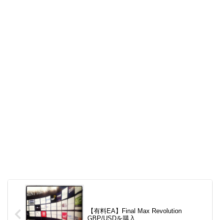
【有料EA】Final Max Revolution
GBP/USDを購入