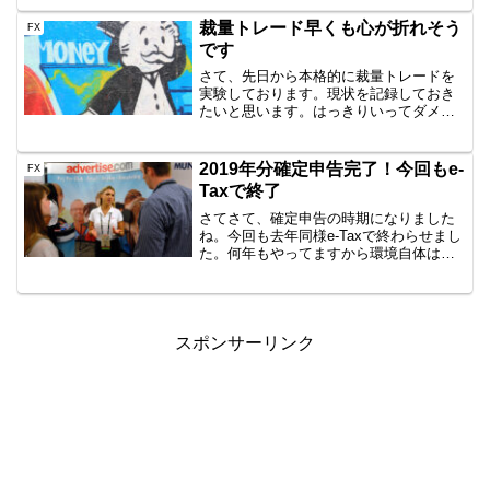
しはじめたのですが、サーバがニューヨ
ークにあるらしく、EAを置くにも近くの
裁量トレード早くも心が折れそう
FX
VPSがいいん...
です
さて、先日から本格的に裁量トレードを
実験しております。現状を記録しておき
たいと思います。はっきりいってダメす
ぎて怖いあてずっぽうにやったって半分
くらいは勝てるはずなのに、勝率2割くら
いとか。もう、かなりへこんでおりま
2019年分確定申告完了！今回もe-
FX
す。まぁ速攻稼げるように...
Taxで終了
さてさて、確定申告の時期になりました
ね。今回も去年同様e-Taxで終わらせまし
た。何年もやってますから環境自体は余
裕初回は微妙にトラブったe-Taxの環境系
ですが、今回も同じICカードリーダーを
使って行いました。私は、NTTComの
ACR3...
スポンサーリンク