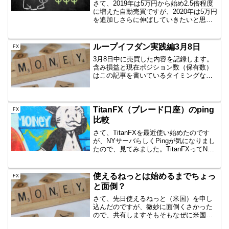
さて、2019年は5万円から始め2.5倍程度
に増えた自動売買ですが、2020年は5万円
を追加しさらに伸ばしていきたいと思い
ます。まずは参考情報日経225のミニとか
をイメージしている方にとっては5万円な
んかで日経225買えるわけないでしょ？
ループイフダン実践編3月8日
FX
頭...
3月8日中に売買した内容を記録します。
含み損益と現在ポジション数（保有数）
はこの記事を書いているタイミングなの
で、ぴったりではありません。しかし、
イメージはつかめていただけると思いま
すので、公開です。AUD/JPY B40
1000通貨新規...
TitanFX（ブレード口座）のping
FX
比較
さて、TitanFXを最近使い始めたのです
が、NYサーバらしくPingが気になりまし
たので、見てみました。TitanFXってNY
のEquinixにサーバーを置いているってよ
⇒だから取引がスムーズってのがウリな
わけです。EAを使っていてもどう...
使えるねっとは始めるまでちょっ
FX
と面倒？
さて、先日使えるねっと（米国）を申し
込んだのですが、微妙に面倒くさかった
ので、共有しますそもそもなぜに米国
VPSを？海外ブローカーのTitanFXを利用