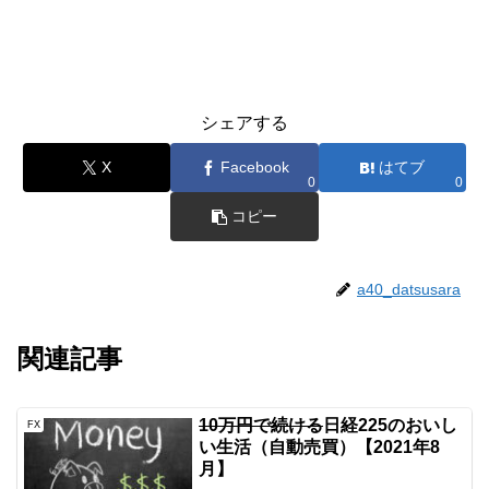
シェアする
X
Facebook
はてブ
0
0
コピー
a40_datsusara
関連記事
10万円で続ける
日経225のおいし
FX
い生活（自動売買）【2021年8
月】