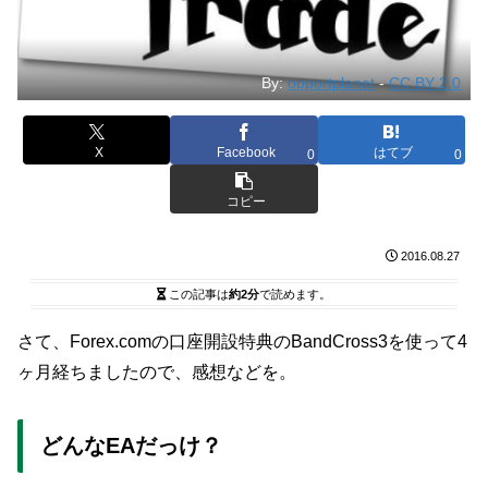
By:
opportplanet
-
CC BY 2.0
X
Facebook
はてブ
0
0
コピー
2016.08.27
この記事は
約2分
で読めます。
さて、Forex.comの口座開設特典のBandCross3を使って4
ヶ月経ちましたので、感想などを。
どんなEAだっけ？