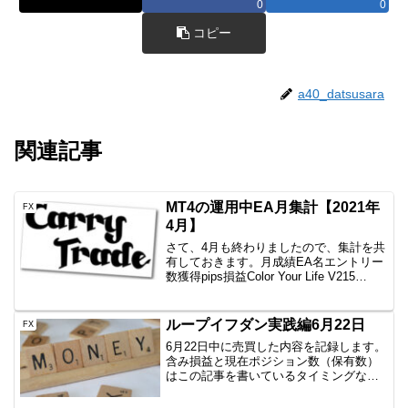
0
0
コピー
a40_datsusara
関連記事
MT4の運用中EA月集計【2021年
FX
4月】
さて、4月も終わりましたので、集計を共
有しておきます。月成績EA名エントリー
数獲得pips損益Color Your Life V215
回-2.1-2,189円一本勝ちファイネスト10回
+48.7+11,025円一本勝ちTitan11回+48...
ループイフダン実践編6月22日
FX
6月22日中に売買した内容を記録します。
含み損益と現在ポジション数（保有数）
はこの記事を書いているタイミングなの
で、ぴったりではありません。しかし、
イメージはつかめていただけると思いま