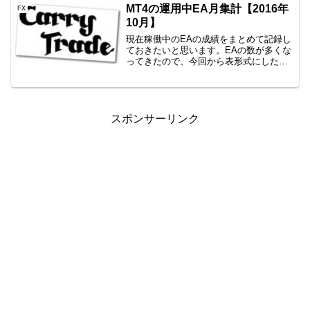
んかで日経225買えるわけないでしょ？
MT4の運用中EA月集計【2016年
FX
頭...
10月】
現在稼働中のEAの成績をまとめて記録し
ておきたいと思います。EAの数が多くな
ってきたので、今回から表形式にしたい
と思います。月成績EA名エントリー数獲
得pips損益Color Your Life V217回-18.8-
18,008円一本勝ち...
スポンサーリンク