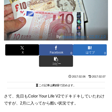
By:
Images Money
-
CC BY 2.0
X
Facebook
はてブ
0
0
コピー
2017.02.06
2017.02.07
この記事は
約2分
で読めます。
さて、先日もColor Your Life V2でドキドキしていたわけ
ですが、2月に入ってから酷い状況です。