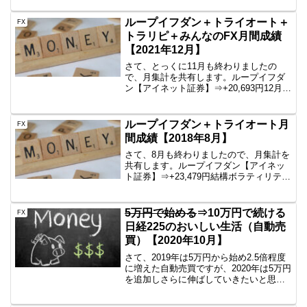
すので、公開です。AUD/JPY B40
1000通貨新...
ループイフダン＋トライオート＋
FX
トラリピ＋みんなのFX月間成績
【2021年12月】
さて、とっくに11月も終わりましたの
で、月集計を共有します。ループイフダ
ン【アイネット証券】⇒+20,693円12月も
堅調でしたね。いいと思います。来月も
よろしく頼んます。CADJPYは無事に回
収されたため、もうありません。
ループイフダン＋トライオート月
FX
EURJPY、U...
間成績【2018年8月】
さて、8月も終わりましたので、月集計を
共有します。ループイフダン【アイネッ
ト証券】⇒+23,479円結構ボラティリティ
が上がってきて、いい感じに違う通貨ペ
アが利確したり、新規ポジたてたりしま
した。この調子で頼んます。ループイフ
5万円で始める
⇒10万円で続ける
FX
ダン【ひまわり...
日経225のおいしい生活（自動売
買）【2020年10月】
さて、2019年は5万円から始め2.5倍程度
に増えた自動売買ですが、2020年は5万円
を追加しさらに伸ばしていきたいと思い
ます。まずは参考情報日経225のミニとか
をイメージしている方にとっては5万円な