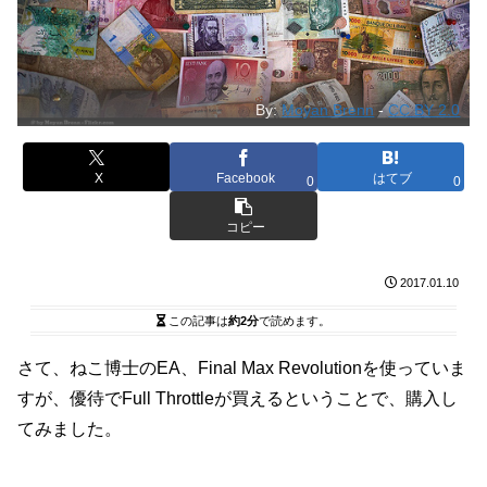
By:
Moyan Brenn
-
CC BY 2.0
X
Facebook
はてブ
0
0
コピー
2017.01.10
この記事は
約2分
で読めます。
さて、ねこ博士のEA、Final Max Revolutionを使っていま
すが、優待でFull Throttleが買えるということで、購入し
てみました。