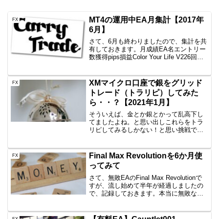
MT4の運用中EA月集計【2017年
FX
6月】
さて、6月も終わりましたので、集計を共
有しておきます。月成績EA名エントリー
数獲得pips損益Color Your Life V226回
+51.2+25,674円一本勝ち12回
+93.2+32,321円Color Your Life V11...
XMマイクロ口座で銀をグリッド
FX
トレード（トラリピ）してみた
ら・・？【2021年1月】
そういえば、金とか銀とかって乱高下し
てましたよね。と思い出しこれらをトラ
リピしてみるしかない！と思い挑戦で
す。2020年12月から開始です。GMOとか
国内CFDはだめなのか？資金があれば、
全然問題ないですが、50万円～くらいは
Final Max Revolutionを6か月使
FX
ないと安心して...
ってみて
さて、無敗EAのFinal Max Revolutionで
すが、流し始めて半年が経過しましたの
で、記録しておきます。本当に無敗なの
か？！以前の記事で敗けたあたりのこと
を書いておりますので、参考にしてみて
ください。簡単に言うと、ターボモード
FX