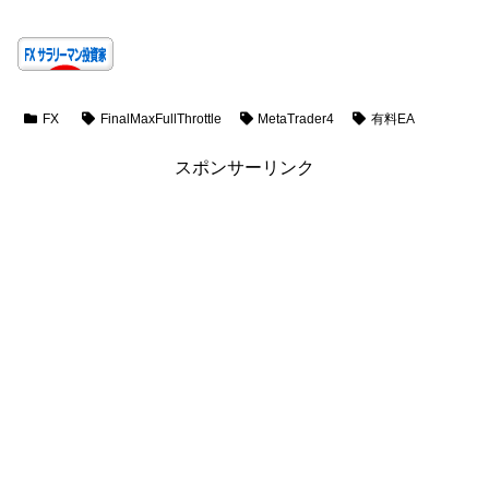
FX
FinalMaxFullThrottle
MetaTrader4
有料EA
スポンサーリンク