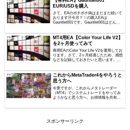
【有料EA】Gauntlet001
を...
EUR/USDを購入
さて、EAのポチポチ病はまだまだ続いて
おります汗今月？！の購入EAは
Gauntlet001です。Gauntlet001はどんな
EAなのか 通貨ペア：EUR/USD トレード
タイプ：スイング 時間足：1時間 最大ポ
ジション数：4 複利機能：な...
MT4用EA【Color Your Life V2】
FX
を2ヶ月使ってみて
商用EAのColor Your Life V2を運用してお
ります。さて、2ヶ月経過したため、感想
などを記録しておきたいと思います。成
績自体は毎月の記録をご覧ください。⇒
月集計のページ他のColor Your Life V2の
記事はこちら⇒C...
これからMetaTrader4をやろうと
FX
思う方へ
今更ですが、これからメタトレーダー
（MT4）でシステムトレードをやってみ
ようかなと思う方へ、お得情報を共有し
たいと思います。MT4の仕組みMT4自体
はただのWindows用のFX売買アプリで
す。お手持ちのFX口座と連携することに
より、売買ア...
スポンサーリンク