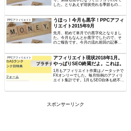
した。とりあえず現状売れる季節ものは
いいんですが、広告費が高騰してます。
売れる時期もどちらかというと、月末な
ので現在広告は停めてます。それまで
うほっ！今月も黒字！PPCアフィ
PPCアフィリエイト
は、エース達と、アフィリエ...
リエイト2015年9月
先月、初めて単月での黒字化となりまし
た。今月もなんとか黒字でしたので、そ
のご報告です。今月の流れ前回の記事で
紹介した、季節商材が順調で規模拡大に
寄与しました。エースAは相変わらず低迷
気味。しかしエースBのSEOでプチフィ
アフィリエイト現状2018年1月。
PPCアフィリエイト
ーバーというところで...
やっぱりSEO終焉だよ。これは。
1月もアフィリエイト作業はノータッチで
FXオンリーでした。毎月恒例のアフィリ
エイト集計です。1月もSEO自体も絶不調
ですPVが激減してしばらくたちますが、
本当に全然売れません。びっくりです。
とりあえずは放置方針ですが、早く裁量
トレードをもの...
スポンサーリンク