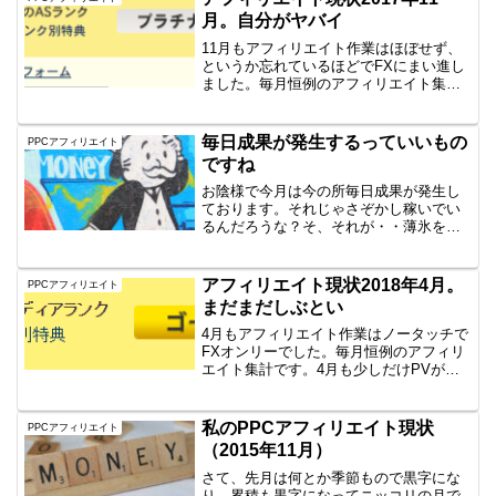
月。自分がヤバイ
11月もアフィリエイト作業はほぼせず、
というか忘れているほどでFXにまい進し
ました。毎月恒例のアフィリエイト集計
です。11月はSEO自体も不調ですSEOサ
イトからの売り上げも減っております。
さらに、こちらのサイトも更新が滞って
毎日成果が発生するっていいもの
PPCアフィリエイト
おりますんで、...
ですね
お陰様で今月は今の所毎日成果が発生し
ております。それじゃさぞかし稼いでい
るんだろうな？そ、それが・・薄氷を踏
む思いです。先月から季節ものが爆発し
ていて発生ベースでは黒字になってはい
るのですが、それ以外の商材の層が薄く
アフィリエイト現状2018年4月。
PPCアフィリエイト
てヒヤヒヤしてます。爆発...
まだまだしぶとい
4月もアフィリエイト作業はノータッチで
FXオンリーでした。毎月恒例のアフィリ
エイト集計です。4月も少しだけPVが激
減していて話にならないのは、相変わら
ずですが、先月同様成果が出ていると。
頑張れ私のサイトたち！先月とおんなじ
私のPPCアフィリエイト現状
PPCアフィリエイト
こと言ってます。結...
（2015年11月）
さて、先月は何とか季節もので黒字にな
り、累積も黒字になってニッコリの月で