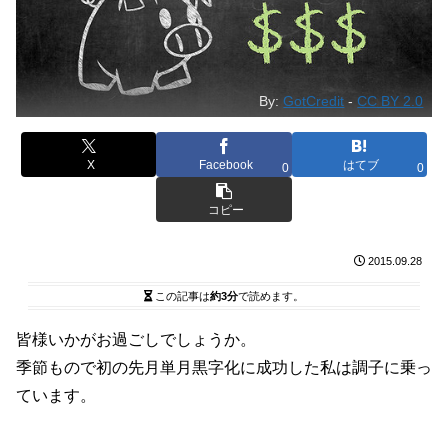
By:
GotCredit
-
CC BY 2.0
X
Facebook
はてブ
0
0
コピー
2015.09.28
この記事は
約3分
で読めます。
皆様いかがお過ごしでしょうか。
季節もので初の先月単月黒字化に成功した私は調子に乗っ
ています。