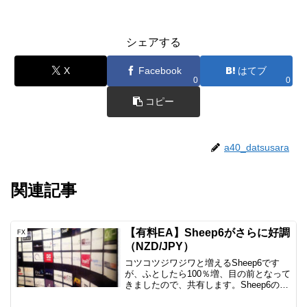
シェアする
X
Facebook
はてブ
0
0
コピー
a40_datsusara
関連記事
【有料EA】Sheep6がさらに好調
FX
（NZD/JPY）
コツコツジワジワと増えるSheep6です
が、ふとしたら100％増、目の前となって
きましたので、共有します。Sheep6の挙
動ナンピンタイプでかつロングのみ、最
大ポジ6のEAです。このEAはAUDにも使