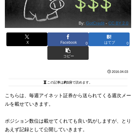
By:
GotCredit
-
CC BY 2.0
X
Facebook
はてブ
0
0
コピー
2016.04.03
この記事は
約1分
で読めます。
こちらは、毎週アイネット証券から送られてくる週次メー
ルを載せていきます。
ポジション数位は載せてくれても良い気がしますが、とり
あえず記録として公開していきます。