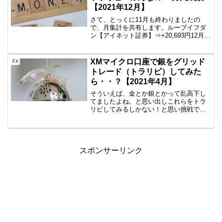
【2021年12月】
さて、とっくに11月も終わりましたの
で、月集計を共有します。ループイフダ
ン【アイネット証券】⇒+20,693円12月も
堅調でしたね。いいと思います。来月も
よろしく頼んます。CADJPYは無事に回
収されたため、もうありません。
XMマイクロ口座で銀をグリッド
FX
EURJPY、U...
トレード（トラリピ）してみた
ら・・？【2021年4月】
そういえば、金とか銀とかって乱高下し
てましたよね。と思い出しこれらをトラ
リピしてみるしかない！と思い挑戦で
す。2020年12月から開始です。GMOとか
国内CFDはだめなのか？資金があれば、
全然問題ないですが、50万円～くらいは
ないと安心して...
スポンサーリンク