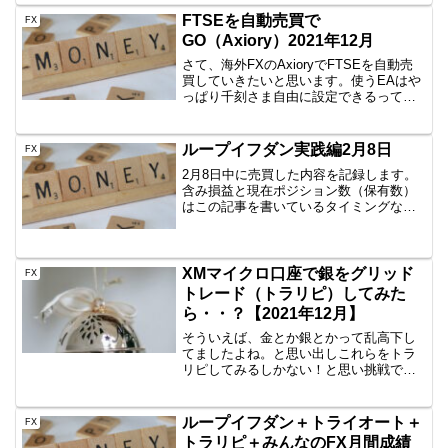
えるとのことですが、私はNZDで使って
FTSEを自動売買で
FX
い...
GO（Axiory）2021年12月
さて、海外FXのAxioryでFTSEを自動売
買していきたいと思います。使うEAはや
っぱり千刻さま自由に設定できるって本
当にすばらしいですね。トラップ幅も利
確幅も自由ですし。途中で変更でできる
ということで、重宝しています。千刻は
ループイフダン実践編2月8日
FX
こちらから買...
2月8日中に売買した内容を記録します。
含み損益と現在ポジション数（保有数）
はこの記事を書いているタイミングなの
で、ぴったりではありません。しかし、
イメージはつかめていただけると思いま
すので、公開です。AUD/JPY B40
1000通貨新規...
XMマイクロ口座で銀をグリッド
FX
トレード（トラリピ）してみた
ら・・？【2021年12月】
そういえば、金とか銀とかって乱高下し
てましたよね。と思い出しこれらをトラ
リピしてみるしかない！と思い挑戦で
す。2020年12月から開始です。GMOとか
国内CFDはだめなのか？資金があれば、
全然問題ないですが、50万円～くらいは
ループイフダン＋トライオート＋
FX
ないと安心して...
トラリピ＋みんなのFX月間成績