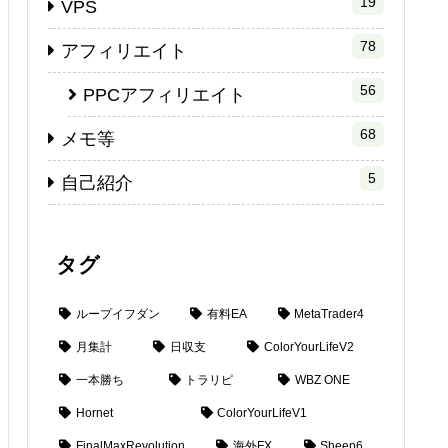
19
VPS
78
アフィリエイト
56
PPCアフィリエイト
68
メモ等
5
自己紹介
タグ
ループイフダン
有料EA
MetaTrader4
月集計
日収支
ColorYourLifeV2
一本勝ち
トラリピ
WBZ ONE
Hornet
ColorYourLifeV1
FinalMaxRevolution
海外FX
Sheep6