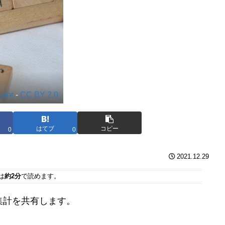
aylor
-
CC BY 2.0
はてブ
コピー
0
0
2021.12.29
は
約2分
で読めます。
集計を共有します。