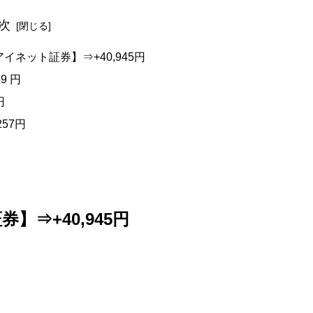
次
イネット証券】⇒+40,945円
9 円
円
257円
⇒+40,945円