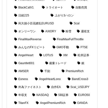
BlackCatV1
トライオート
自動売買
日経225
上がり3ハロン
利大損小百花繚乱EURUSD
Scal
オンリーワン
AXIORY
粉雪
週収支
FinalMaxReverse
FinalMaxFullThrottle
みんなのFXリピート
GMO手動
FTSE
AngelHeart
LOTUS
XM
松井証券
Gauntlet001
裁量トレード
銀
AMSER
千刻
PremiumRich
Exness
AngelHeartLono
BandCross3
外為ファイネスト
自作EA
Scal_USDJPY
年収支
NASDAQ
SBI証券
EURO50
TitanFX
AngelPremiumRich
OANDA