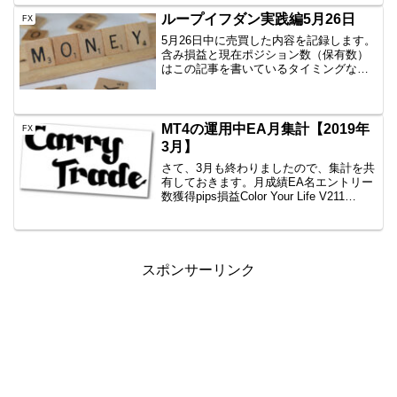
していきます。イギリスがEU離脱とな
り、乱高下した結果、利確が進みまし
ループイフダン実践編5月26日
FX
た。とりあえずロスカットさ...
5月26日中に売買した内容を記録します。
含み損益と現在ポジション数（保有数）
はこの記事を書いているタイミングなの
で、ぴったりではありません。しかし、
イメージはつかめていただけると思いま
すので、公開です。AUD/JPY B40
1000通貨新...
MT4の運用中EA月集計【2019年
FX
3月】
さて、3月も終わりましたので、集計を共
有しておきます。月成績EA名エントリー
数獲得pips損益Color Your Life V211
回-76.6-63,268円一本勝ちファイネスト5
回+38.2+15,968円一本勝ちTitan7回+70...
スポンサーリンク