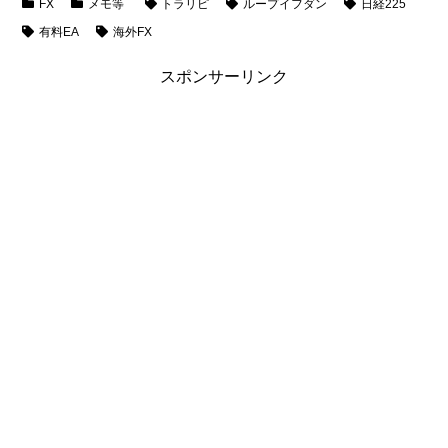
FX
メモ等
トラリピ
ループイフダン
日経225
有料EA
海外FX
スポンサーリンク