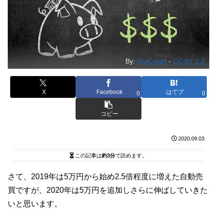
By:
GotCredit
-
CC BY 2.0
X
Facebook
はてブ
0
0
コピー
2020.09.03
この記事は
約3分
で読めます。
さて、2019年は5万円から始め2.5倍程度に増えた自動売
買ですが、2020年は5万円を追加しさらに伸ばしていきた
いと思います。