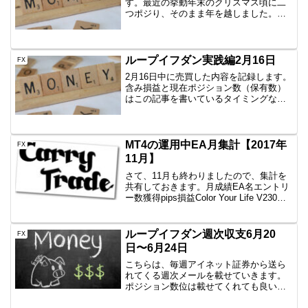
す。最近の挙動年末のクリスマス頃に二
つポジり、そのまま年を越しました。本
当にそのままスワップをため込み・・早
ひと月ちょっと。途中の含み損として5万
円近くまでいき、これはもう一つポジシ
ョンを持つんじゃな...
ループイフダン実践編2月16日
FX
2月16日中に売買した内容を記録します。
含み損益と現在ポジション数（保有数）
はこの記事を書いているタイミングなの
で、ぴったりではありません。しかし、
イメージはつかめていただけると思いま
すので、公開です。AUD/JPY B40
1000通貨新...
MT4の運用中EA月集計【2017年
FX
11月】
さて、11月も終わりましたので、集計を
共有しておきます。月成績EA名エントリ
ー数獲得pips損益Color Your Life V230
回-201.4-113,631円一本勝ち12回-26.8-
21,262円Color Your Life ...
ループイフダン週次収支6月20
FX
日〜6月24日
こちらは、毎週アイネット証券から送ら
れてくる週次メールを載せていきます。
ポジション数位は載せてくれても良い気
がしますが、とりあえず記録として公開