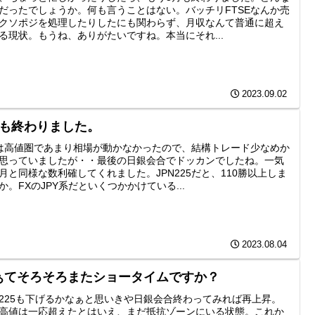
だったでしょうか。何も言うことはない。バッチリFTSEなんか売
クソポジを処理したりしたにも関わらず、月収なんて普通に超え
る現状。もうね、ありがたいですね。本当にそれ...
2023.09.02
月も終わりました。
は高値圏であまり相場が動かなかったので、結構トレード少なめか
思っていましたが・・最後の日銀会合でドッカンでしたね。一気
月と同様な数利確してくれました。JPN225だと、110勝以上しま
か。FXのJPY系だといくつかかけている...
2023.08.04
ぁてそろそろまたショータイムですか？
225も下げるかなぁと思いきや日銀会合終わってみれば再上昇。
高値は一応超えたとはいえ、まだ抵抗ゾーンにいる状態。これか