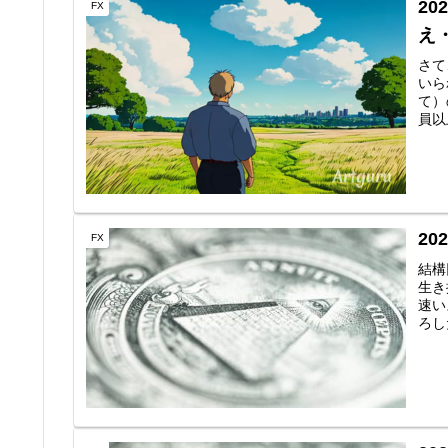
2
FX
え
さて
いら
て）
員以
2
FX
結構
生き
速い
ろし