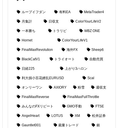
ループイフダン
有料EA
MetaTrader4
月集計
日収支
ColorYourLifeV2
一本勝ち
トラリピ
WBZ ONE
Hornet
ColorYourLifeV1
FinalMaxRevolution
海外FX
Sheep6
BlackCatV1
トライオート
自動売買
日経225
上がり3ハロン
利大損小百花繚乱EURUSD
Scal
オンリーワン
AXIORY
粉雪
週収支
FinalMaxReverse
FinalMaxFullThrottle
みんなのFXリピート
GMO手動
FTSE
AngelHeart
LOTUS
XM
松井証券
Gauntlet001
裁量トレード
銀