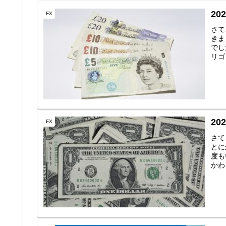
2
FX
さて
きま
でし
リゴ
2
FX
さて
とに
度も
かわ