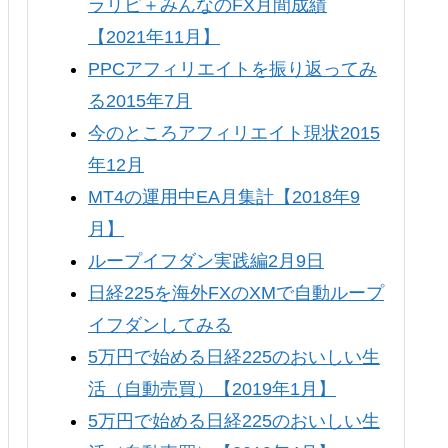
ラリピ＋みんなのFX月間成績
【2021年11月】
PPCアフィリエイトを振り返ってみ
る2015年7月
今のところアフィリエイト現状2015
年12月
MT4の運用中EA月集計【2018年9
月】
ループイフダン実践編2月9日
日経225を海外FXのXMで自動ループ
イフダンしてみる
5万円で始める日経225のおいしい生
活（自動売買）【2019年1月】
5万円で始める日経225のおいしい生