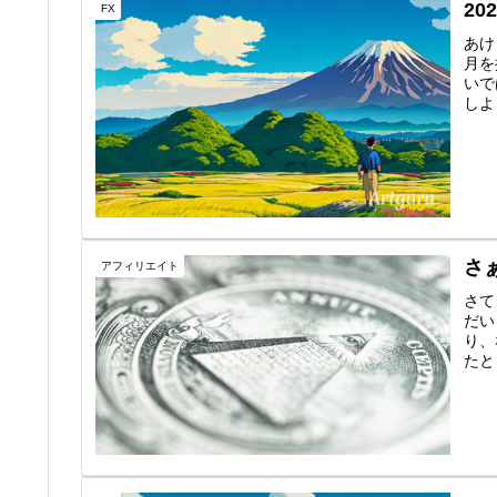
2
FX
あけ
月を
いで
しよ
さ
アフィリエイト
さて
だい
り、
たと