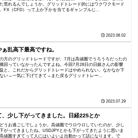
た荒れるんでしょうか。グリッドトレード的にはワクワクモード
。FX（CFD）って上か下かを当てるギャンブルじ...
2023.08.02
やぁ乱高下最高ですね。
の方のグリッドトレードですが、7月は高値圏でうろうろだったの
構回っていなかったんですよね。今回7月28日の日銀さんの影響
益と。これだからグリッドトレードはやめられない。なかなか下
ない→一気に下げてきて→また戻るグリッドトレー...
2023.07.29
て、少し下がってきました。日経225とか
どうお過ごしでしょうか。高値圏でウロウロしていたのが、少し
下がってきましたね。USDJPYとかも下がってきたように思いま
高値圏すぎてって人にはいよいよ出動かって話になります。で