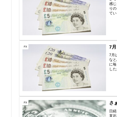
感じ
りの
てい
7
FX
7月
なと
に毎
した
さ
FX
日経
直近