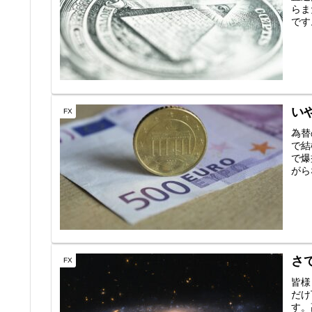
らま
です
い
FX
為替
で結
で爆
がら
さ
FX
皆様
だけ
す。