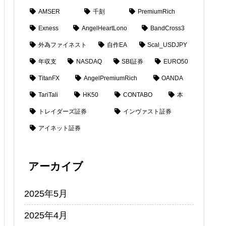
AMSER
千刻
PremiumRich
Exness
AngelHeartLono
BandCross3
外為ファイネスト
自作EA
Scal_USDJPY
年収支
NASDAQ
SBI証券
EURO50
TitanFX
AngelPremiumRich
OANDA
TariTali
HK50
CONTABO
本
トレイダーズ証券
インヴァスト証券
アイネット証券
アーカイブ
2025年5月
2025年4月