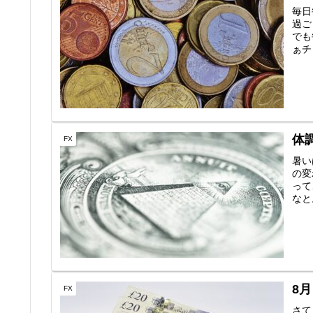
毎日
過ご
でも
ぁチ
体
FX
暑い
の変
って
なと
8
FX
さて