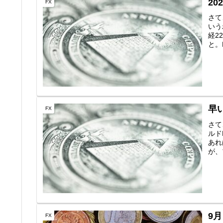
2
FX
さて
いう
経2
と。
早
FX
さて
ルド
あれ
が、
9
FX