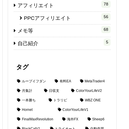
78
アフィリエイト
56
PPCアフィリエイト
68
メモ等
5
自己紹介
タグ
ループイフダン
有料EA
MetaTrader4
月集計
日収支
ColorYourLifeV2
一本勝ち
トラリピ
WBZ ONE
Hornet
ColorYourLifeV1
FinalMaxRevolution
海外FX
Sheep6
BlackCatV1
トライオート
自動売買