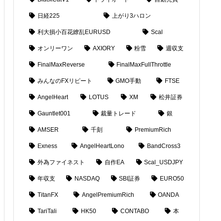
日経225
上がり3ハロン
利大損小百花繚乱EURUSD
Scal
オンリーワン
AXIORY
粉雪
週収支
FinalMaxReverse
FinalMaxFullThrottle
みんなのFXリピート
GMO手動
FTSE
AngelHeart
LOTUS
XM
松井証券
Gauntlet001
裁量トレード
銀
AMSER
千刻
PremiumRich
Exness
AngelHeartLono
BandCross3
外為ファイネスト
自作EA
Scal_USDJPY
年収支
NASDAQ
SBI証券
EURO50
TitanFX
AngelPremiumRich
OANDA
TariTali
HK50
CONTABO
本