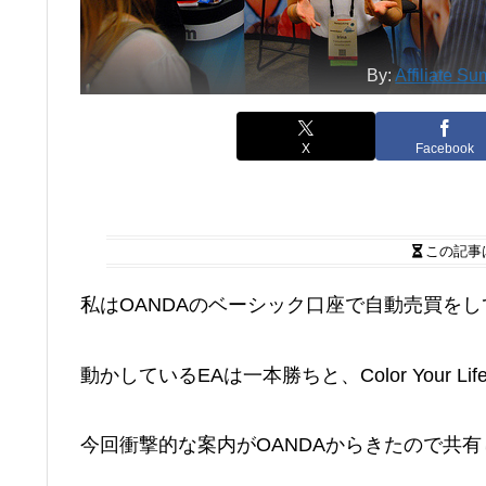
By:
Affiliate Su
X
Facebook
この記事
私はOANDAのベーシック口座で自動売買を
動かしているEAは一本勝ちと、Color Your Lif
今回衝撃的な案内がOANDAからきたので共有