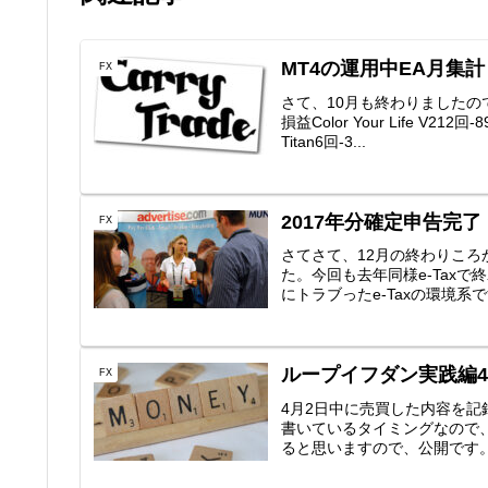
MT4の運用中EA月集計【
FX
さて、10月も終わりましたの
損益Color Your Life V21
Titan6回-3...
2017年分確定申告完了
FX
さてさて、12月の終わりこ
た。今回も去年同様e-Tax
にトラブったe-Taxの環境系で
ループイフダン実践編4
FX
4月2日中に売買した内容を
書いているタイミングなので
ると思いますので、公開です。AUD