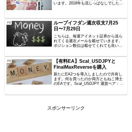
います。2018年も流しっぱなしでした
が、EAを追加したりはした一年でした。
トータル損益まずは、トータル損益です
が、+544,458円となりました！目標
（120万...
ループイフダン週次収支7月25
FX
日〜7月29日
こちらは、毎週アイネット証券から送ら
れてくる週次メールを載せていきます。
ポジション数位は載せてくれても良い気
がしますが、とりあえず記録として公開
していきます。7月25日〜7月29日 2016
年7月25日～2016年7月29日のシストレi-
【有料EA】Scal_USDJPYと
FX
N...
FinalMaxReverseを購入
新たにEA2つを導入しましたので共有し
ます。何を買ったのか両方ともねこ博士
のEAです。Scal_USDJPY 通貨ペア：
USDJPY 時間足：5分足 最大ポジショ
ン：2 トレードタイプ：スキャルといっ
た内容です。スキャルとかはEAの本領発
揮...
スポンサーリンク