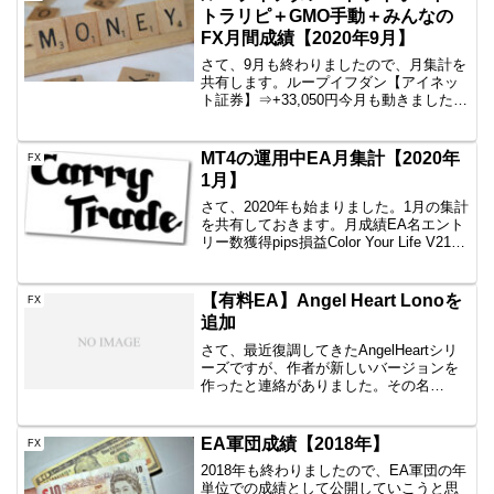
トラリピ＋GMO手動＋みんなの
FX月間成績【2020年9月】
さて、9月も終わりましたので、月集計を
共有します。ループイフダン【アイネッ
ト証券】⇒+33,050円今月も動きましたね
しっかり務めてくれました。10月もよろ
しく頼んます。今は、EURJPY、
USDJPY、EURUSDをBSの両建て1本ず
MT4の運用中EA月集計【2020年
FX
つ、...
1月】
さて、2020年も始まりました。1月の集計
を共有しておきます。月成績EA名エント
リー数獲得pips損益Color Your Life V210
回+32.2+9,305円一本勝ちファイネスト6
回+8-16,143円一本勝ちTitan6回+7....
【有料EA】Angel Heart Lonoを
FX
追加
さて、最近復調してきたAngelHeartシリ
ーズですが、作者が新しいバージョンを
作ったと連絡がありました。その名
は・・AngelHeartLonoAngelHeartとの違
い以前に発売されているAngelHeartと
PremiumRich...
EA軍団成績【2018年】
FX
2018年も終わりましたので、EA軍団の年
単位での成績として公開していこうと思