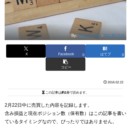
By:
Philip Taylor
-
CC BY 2.0
X
Facebook
はてブ
0
0
コピー
2016.02.22
この記事は
約1分
で読めます。
2月22日中に売買した内容を記録します。
含み損益と現在ポジション数（保有数）はこの記事を書い
ているタイミングなので、ぴったりではありません。