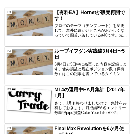
【有料EA】Hornetが販売再開で
FX
す！
ブログのテーマ（テンプレート）を変更
して、意外に細かいところがおかしくな
っていて四苦八苦しているa40です。先
日、一部のブローカーで複利設定が上手
く動いていないとして販売停止となって
いたHornetですが、無事販売再開しまし
ループイフダン実践編3月4日〜5
FX
たので共有します...
日
3月4日と5日中に売買した内容を記録しま
す。含み損益と現在ポジション数（保有
数）はこの記事を書いているタイミング
なので、ぴったりではありません。しか
し、イメージはつかめていただけると思
いますので、公開です。先ほど起きたの
MT4の運用中EA月集計【2017年
FX
で、土曜日朝も含めま...
1月】
さて、1月も終わりましたので、集計を共
有しておきます。月成績EA名エントリー
数獲得pips損益Color Your Life V284回
+78.4+34,423円一本勝ち52回
+354.1+110,032円WB Z ONE9回
+42.3+1...
Final Max Revolutionを6か月使
FX