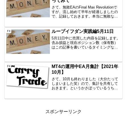
ってみて
さて、無敗EAのFinal Max Revolutionで
すが、流し始めて半年が経過しましたの
で、記録しておきます。本当に無敗なの
か？！以前の記事で敗けたあたりのこと
を書いておりますので、参考にしてみて
ください。簡単に言うと、ターボモード
ループイフダン実践編5月11日
FX
を...
5月11日中に売買した内容を記録します。
含み損益と現在ポジション数（保有数）
はこの記事を書いているタイミングなの
で、ぴったりではありません。しかし、
イメージはつかめていただけると思いま
すので、公開です。AUD/JPY B40
1000通貨新...
MT4の運用中EA月集計【2021年
FX
10月】
さて、10月も終わりました（大分たって
しまいました笑）ので、集計を共有して
おきます。というかさぼっているうちに
12月になってしまいました。月成績EA名
エントリー数獲得pips損益Color Your Life
V217回??-19.959円...
スポンサーリンク