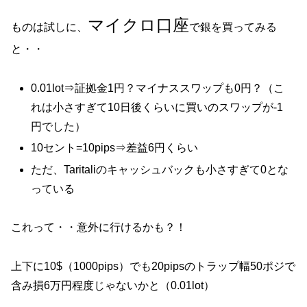
マイクロ口座
ものは試しに、
で銀を買ってみる
と・・
0.01lot⇒証拠金1円？マイナススワップも0円？（こ
れは小さすぎて10日後くらいに買いのスワップが-1
円でした）
10セント=10pips⇒差益6円くらい
ただ、Taritaliのキャッシュバックも小さすぎて0とな
っている
これって・・意外に行けるかも？！
上下に10$（1000pips）でも20pipsのトラップ幅50ポジで
含み損6万円程度じゃないかと（0.01lot）