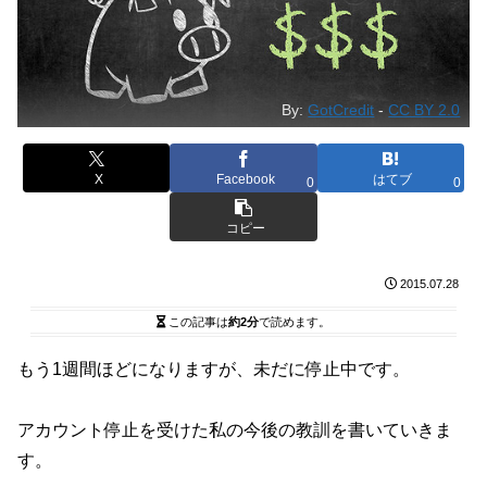
By:
GotCredit
-
CC BY 2.0
X
Facebook
はてブ
0
0
コピー
2015.07.28
この記事は
約2分
で読めます。
もう1週間ほどになりますが、未だに停止中です。
アカウント停止を受けた私の今後の教訓を書いていきま
す。