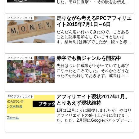
した。モロに直撃・・その後をお伝えし
ていきます。誰かタレこみしてるんか
な？別にアダルト系でも、禁止ワード系
でもないんですが、なぜかピンポイント
走りながら考えるPPCアフィリエ
PPCアフィリエイト
で掲載停止と。モロにコンバー...
イト2015年7月1日～6日
だんだん追い付いてきたので、ことある
ごとに記事追加をしていこうと思いま
す。結局6月は赤字でしたが、段々と赤字
が減っては来ているので、良い方向へ来
ていると思っています。なんだか調子が
よいぞ私は基本的にASPはA8さんと
赤字でも新ジャンルを開拓中
PPCアフィリエイト
Affiliate-Bさ...
先日はついに成果が上がっていても赤字
になったところでした。それからどうな
ったのか記録しておきます。成果は上が
れど暮らしは良くならず結局今のところ
成果が発生していない日は1日だけと、そ
れは優秀です。しかしながら広告費がか
かり、微妙な赤字です。...
アフィリエイト現状2017年1月。
PPCアフィリエイト
とりあえず現状維持
1月は12月よりは回復しましたが、やはり
アフィリエイトの盛り上がりに欠けまし
た。ただ、2月頭にGoogleがアップデート
されたようで、順位変動が来てます！上
がってきてます！2月はもう少し期待でき
るかなぁと思っていますよ。毎月恒例の