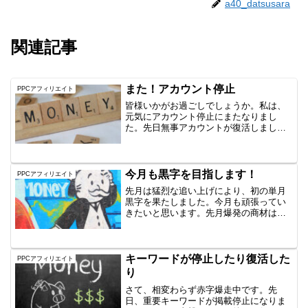
a40_datsusara
関連記事
また！アカウント停止
PPCアフィリエイト
皆様いかがお過ごしでしょうか。私は、
元気にアカウント停止にまたなりまし
た。先日無事アカウントが復活しまし
て、アフィリエイトにいそしんでいたわ
けですが・・・今度は何をしでかしたの
か特に何をしでかしたつもりはなかった
んです。いつもどおり今までの...
今月も黒字を目指します！
PPCアフィリエイト
先月は猛烈な追い上げにより、初の単月
黒字を果たしました。今月も頑張ってい
きたいと思います。先月爆発の商材はも
うだめなんじゃ？確かに一時的なものな
ので、厳しいかもしれませんが、別の切
り口で現在も試しております。一応プラ
スですが、ライバルも出て...
キーワードが停止したり復活した
PPCアフィリエイト
り
さて、相変わらず赤字爆走中です。先
日、重要キーワードが掲載停止になりま