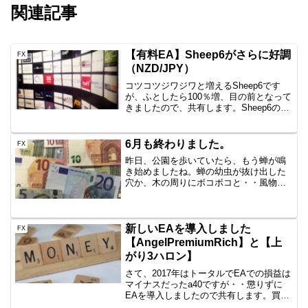
関連記事
【有料EA】Sheep6がさらに好調
FX
（NZD/JPY）
コツコツジワジワと増えるSheep6です
が、ふとしたら100％増、目の前となって
きましたので、共有します。Sheep6の挙
動ナンピンタイプでかつロングのみ、最
大ポジ6のEAです。このEAはAUDにも使
えるとのことですが、私はNZDで使って
6月も終わりました。
FX
い...
昨日、公園を歩いていたら、もう蝉が鳴
き始めましたね。蝉の幼虫が抜け出した
穴か、木の周りにボコボコと・・風物詩
ですな。と言ったところで、2023年も半
分を過ぎましたね。6月はどんな感じだっ
たのか最近の株高、円安ってのもあり、
楽勝で月収程度は稼...
新しいEAを導入しました
FX
【AngelPremiumRich】と【上
がり3ハロン】
さて、2017年はトータルでEAでの損益は
マイナスだったa40ですが・・懲りずに
EAを導入しましたので共有します。買っ
たEAは・・ AngelPremiumRich 上がり3