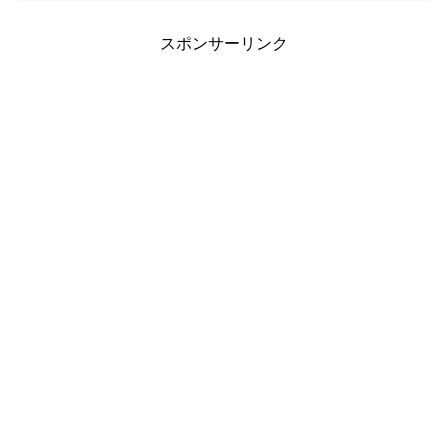
せんので、ひまわり証券でも口座開設し
ましたので、共有します。...
スポンサーリンク