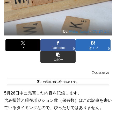
By:
Philip Taylor
-
CC BY 2.0
X
Facebook
はてブ
0
0
コピー
2016.05.27
この記事は
約1分
で読めます。
5月26日中に売買した内容を記録します。
含み損益と現在ポジション数（保有数）はこの記事を書い
ているタイミングなので、ぴったりではありません。