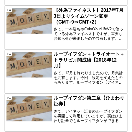
ハロンの2EAです。現在（2018年2月）で
は、PremiumRi...
【外為ファイネスト】2017年7月
FX
3日よりタイムゾーン変更
（GMT+9⇒GMT+2）
さて、一本勝ちやColorYourLifeV2で使っ
ている外為ファイネストですが、重要な
お知らせが来ましたので共有します。何
が重要だって？実は外為ファイネストは
GMT+9というタイムゾーンを使っている
変態仕様だったんです。そのため、4時間
ループイフダン＋トライオート＋
FX
足...
トラリピ月間成績【2018年12
月】
さて、12月も終わりましたので、月集計
を共有します。今回、設定を変えたもの
もあります。ループイフダン【アイネッ
ト証券】⇒+17,818円今月も手堅く利益を
積んでおります。イイねこの調子で頼ん
ます。今は、EURJPY、USDJPY、
ループイフダン第二章【ひまわり
FX
EURUS...
証券】
さて、アイネット証券のループイフダン
を再開して利用していますが、実はひま
わり証券でもループイフダンができるん
です。アイネット証券が一時的に使えな
い？！なんてことが今後あるかもしれま