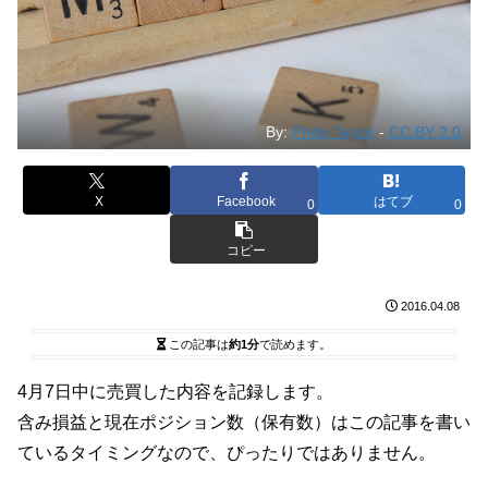
By:
Philip Taylor
-
CC BY 2.0
X
Facebook
はてブ
0
0
コピー
2016.04.08
この記事は
約1分
で読めます。
4月7日中に売買した内容を記録します。
含み損益と現在ポジション数（保有数）はこの記事を書い
ているタイミングなので、ぴったりではありません。