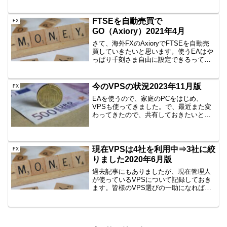
リスです。美味しいの？FTSE100、
UK100アメリカと日本だけでいいんじゃ
ないのー？というのが聞こえてきそうで
FTSEを自動売買で
FX
すが、イギ...
GO（Axiory）2021年4月
さて、海外FXのAxioryでFTSEを自動売
買していきたいと思います。使うEAはや
っぱり千刻さま自由に設定できるって本
当にすばらしいですね。トラップ幅も利
確幅も自由ですし。途中で変更でできる
ということで、重宝しています。千刻は
今のVPSの状況2023年11月版
FX
こちらから買...
EAを使うので、家庭のPCをはじめ、
VPSも使ってきました。で、最近また変
わってきたので、共有しておきたいと思
います。→過去のものはこちら2020年6月
版現在VPSは3社を利用中（2021年5月
版）いくつ使っているのか？グリッドト
レード以外...
現在VPSは4社を利用中⇒3社に絞
FX
りました2020年6月版
過去記事にもありましたが、現在管理人
が使っているVPSについて記録しておき
ます。皆様のVPS選びの一助になればと
思います。現在のVPSは次の3社で利用し
ています。⇒お名前.comとABLENETに
ついて⇒ドイツVPS、CONTABOに挑戦
⇒...