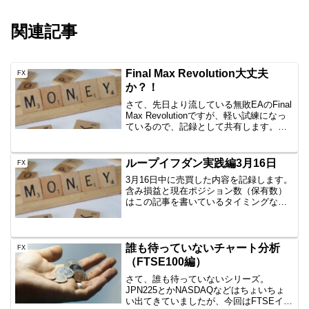
関連記事
Final Max Revolution大丈夫
FX
か？！
さて、先日より流している無敗EAのFinal
Max Revolutionですが、軽い試練になっ
ているので、記録として共有します。マ
ジで無敗だって？！今のところ、マジで
す。ですが、無敗＝勝率100％を想定して
いるので、ループイフダンと同様、...
ループイフダン実践編3月16日
FX
3月16日中に売買した内容を記録します。
含み損益と現在ポジション数（保有数）
はこの記事を書いているタイミングなの
で、ぴったりではありません。しかし、
イメージはつかめていただけると思いま
すので、公開です。AUD/JPY B40
1000通貨新...
誰も待っていないチャート分析
FX
（FTSE100編）
さて、誰も待っていないシリーズ。
JPN225とかNASDAQなどはちょいちょ
い出てきていましたが、今回はFTSEイギ