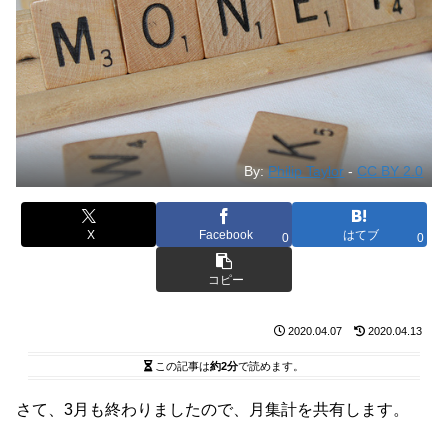
By:
Philip Taylor
-
CC BY 2.0
X
Facebook
はてブ
0
0
コピー
2020.04.07
2020.04.13
この記事は
約2分
で読めます。
さて、3月も終わりましたので、月集計を共有します。