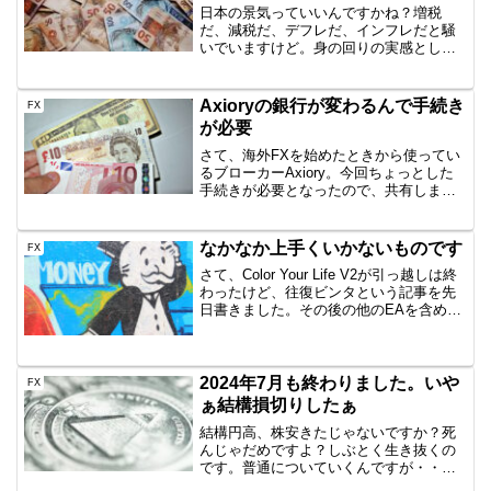
日本の景気っていいんですかね？増税
だ、減税だ、デフレだ、インフレだと騒
いでいますけど。身の回りの実感として
は、庶民なので全然生活楽になっていな
いですけどね。どうなってんじゃこり
ゃ。でも日経225は高値から落ちてこない
Axioryの銀行が変わるんで手続き
FX
んですよ。この前いったん...
が必要
さて、海外FXを始めたときから使ってい
るブローカーAxiory。今回ちょっとした
手続きが必要となったので、共有しま
す。急にどうしたんだ？Bitwalletが使え
なくなるし、Axioryどうした？という話
ですが、銀行がリヒテンシュタイン公国
なかなか上手くいかないものです
FX
の...
さて、Color Your Life V2が引っ越しは終
わったけど、往復ビンタという記事を先
日書きました。その後の他のEAを含めて
記録しておきます。Color Your Life V2
は？その後もイマイチなエントリーで、
単純に逆行という感じ...
2024年7月も終わりました。いや
FX
ぁ結構損切りしたぁ
結構円高、株安きたじゃないですか？死
んじゃだめですよ？しぶとく生き抜くの
です。普通についていくんですが・・ち
ょっと想定以上に速いスピードで進んだ