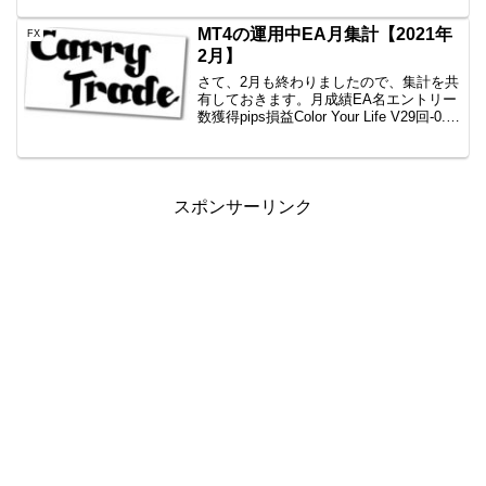
もので、Lot数下げたり、間隔広げたりと
いろいろした結果、ついていけているん
MT4の運用中EA月集計【2021年
FX
ですが、さすがにやば...
2月】
さて、2月も終わりましたので、集計を共
有しておきます。月成績EA名エントリー
数獲得pips損益Color Your Life V29回-0.5-
1.055円一本勝ちファイネスト8回
+56.1+12,313円一本勝ちTitan8回
+52.1+...
スポンサーリンク