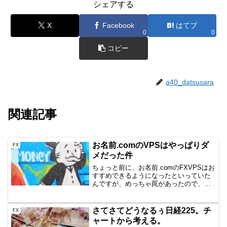
シェアする
X
Facebook
はてブ
0
0
コピー
a40_datsusara
関連記事
お名前.comのVPSはやっぱりダ
FX
メだった件
ちょっと前に、お名前.comのFXVPSはお
すすめできるようになったといっていた
んですが、めっちゃ罠があったので、一
応共有します。私が悪いっちゃ悪いんだ
けど、えげつないだろ？お名前.com⇒現
在VPSは4社を利用中⇒3社に絞りました
さてさてどうなるぅ日経225。チ
FX
2020...
ャートから考える。