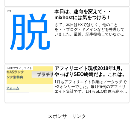
この調子で成果も継続したいです。PPC
は不調というか、安定先月に言っており
ますが、エースAのPPCをストップしま
本日は、趣向を変えて・・
FX
した。その影響でエース...
mixhostには気をつけろ！
さて、本日はFXではなく、他のこと
を・・ブログ・ドメインなどを整理して
いました。最近、記事投稿していなかっ
たのですが、色々思うところがあり整理
をしておりました。アフィリエイト時代
のものも色々残っていて、ある程度はす
でに削除していたのですが、...
アフィリエイト現状2018年1月。
PPCアフィリエイト
やっぱりSEO終焉だよ。これは。
1月もアフィリエイト作業はノータッチで
FXオンリーでした。毎月恒例のアフィリ
エイト集計です。1月もSEO自体も絶不調
ですPVが激減してしばらくたちますが、
本当に全然売れません。びっくりです。
とりあえずは放置方針ですが、早く裁量
トレードをもの...
スポンサーリンク