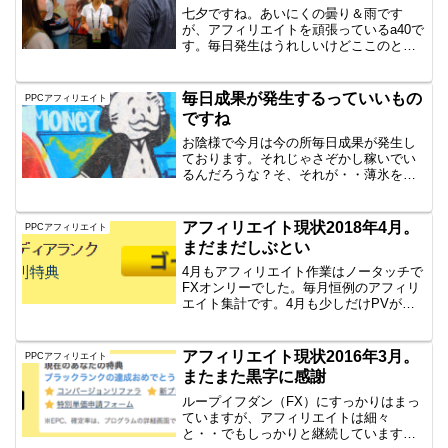
七夕ですね。あいにくの曇り＆雨です
が、アフィリエイトを頑張っているa40で
す。毎日発生はうれしいけどここのとこ
ろ毎日成果が発生していて大変うれしい
のですが、広告費もうなぎ上り。一応7日
も黒字になったので良かったのですが、
毎日成果が発生するっていいもの
PPCアフィリエイト
14000円発生で広...
ですね
お陰様で今月は今の所毎日成果が発生し
ております。それじゃさぞかし稼いでい
るんだろうな？そ、それが・・薄氷を踏
む思いです。先月から季節ものが爆発し
ていて発生ベースでは黒字になってはい
るのですが、それ以外の商材の層が薄く
アフィリエイト現状2018年4月。
PPCアフィリエイト
てヒヤヒヤしてます。爆発...
まだまだしぶとい
4月もアフィリエイト作業はノータッチで
FXオンリーでした。毎月恒例のアフィリ
エイト集計です。4月も少しだけPVが激
減していて話にならないのは、相変わら
ずですが、先月同様成果が出ていると。
頑張れ私のサイトたち！先月とおんなじ
アフィリエイト現状2016年3月。
PPCアフィリエイト
こと言ってます。結...
またまた黒字に感謝
ループイフダン（FX）にすっかりはまっ
ていますが、アフィリエイトは細々
と・・でもしっかりと継続しています。