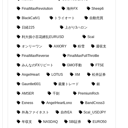
FinalMaxRevolution
海外FX
Sheep6
BlackCatV1
トライオート
自動売買
日経225
上がり3ハロン
利大損小百花繚乱EURUSD
Scal
オンリーワン
AXIORY
粉雪
週収支
FinalMaxReverse
FinalMaxFullThrottle
みんなのFXリピート
GMO手動
FTSE
AngelHeart
LOTUS
XM
松井証券
Gauntlet001
裁量トレード
銀
AMSER
千刻
PremiumRich
Exness
AngelHeartLono
BandCross3
外為ファイネスト
自作EA
Scal_USDJPY
年収支
NASDAQ
SBI証券
EURO50