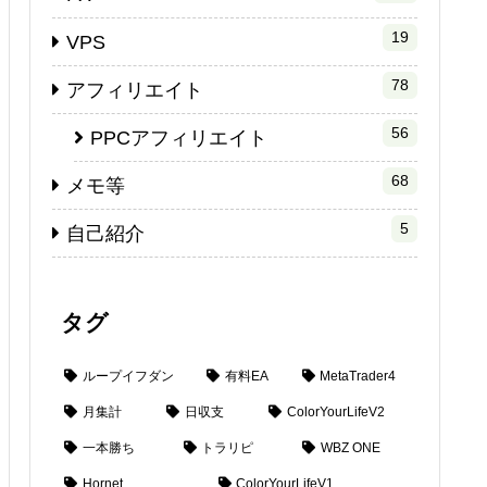
19
VPS
78
アフィリエイト
56
PPCアフィリエイト
68
メモ等
5
自己紹介
タグ
ループイフダン
有料EA
MetaTrader4
月集計
日収支
ColorYourLifeV2
一本勝ち
トラリピ
WBZ ONE
Hornet
ColorYourLifeV1