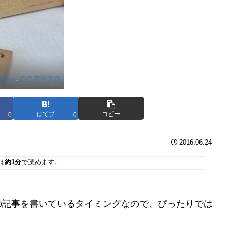
aylor
-
CC BY 2.0
はてブ
コピー
0
0
2016.06.24
は
約1分
で読めます。
の記事を書いているタイミングなので、ぴったりでは