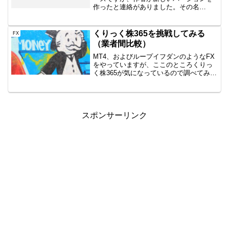
作ったと連絡がありました。その名
は・・AngelHeartLonoAngelHeartとの違
い以前に発売されているAngelHeartと
PremiumRich...
くりっく株365を挑戦してみる
FX
（業者間比較）
MT4、およびループイフダンのようなFX
をやっていますが、ここのところくりっ
く株365が気になっているので調べてみま
した。口座も作ってFTSE100を開始して
ますよ！くりっく株365って？なぜ興味が
出てきたのか。それは外国株価指標（ダ
ウ、F...
スポンサーリンク