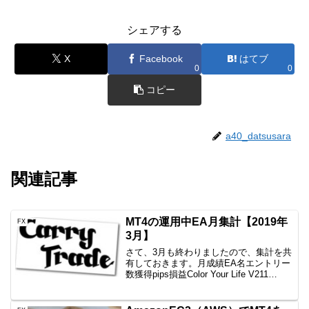
シェアする
X
Facebook
はてブ
0
0
コピー
a40_datsusara
関連記事
MT4の運用中EA月集計【2019年
FX
3月】
さて、3月も終わりましたので、集計を共
有しておきます。月成績EA名エントリー
数獲得pips損益Color Your Life V211
回-76.6-63,268円一本勝ちファイネスト5
回+38.2+15,968円一本勝ちTitan7回+70...