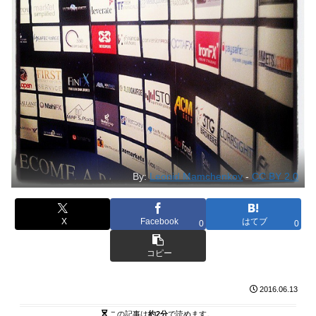
By:
Leonid Mamchenkov
-
CC BY 2.0
X
Facebook
はてブ
0
0
コピー
2016.06.13
この記事は
約2分
で読めます。