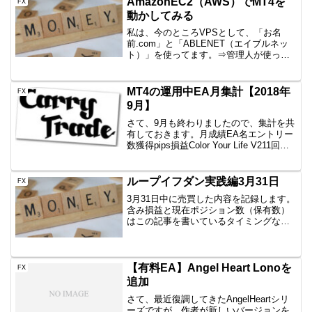
AmazonEC2（AWS）でMT4を
FX
動かしてみる
私は、今のところVPSとして、「お名
前.com」と「ABLENET（エイブルネッ
ト）」を使ってます。⇒管理人が使って
いるVPS2社今回また、EAポチポチ病が
発病しそうなのですが、流す場所がない
ため、AWSを追加してみました。AWSの
MT4の運用中EA月集計【2018年
FX
説明もし...
9月】
さて、9月も終わりましたので、集計を共
有しておきます。月成績EA名エントリー
数獲得pips損益Color Your Life V211回
+60.8+55,370円一本勝ちファイネスト8回
+16.2+8,100円一本勝ちTitan8回+26....
ループイフダン実践編3月31日
FX
3月31日中に売買した内容を記録します。
含み損益と現在ポジション数（保有数）
はこの記事を書いているタイミングなの
で、ぴったりではありません。しかし、
イメージはつかめていただけると思いま
すので、公開です。AUD/JPY B40
1000通貨新...
【有料EA】Angel Heart Lonoを
FX
追加
さて、最近復調してきたAngelHeartシリ
ーズですが、作者が新しいバージョンを