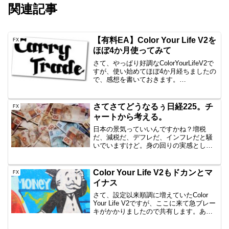
関連記事
【有料EA】Color Your Life V2を
FX
ほぼ4か月使ってみて
さて、やっぱり好調なColorYourLifeV2で
すが、使い始めてほぼ4か月経ちましたの
で、感想を書いておきます。
ColorYourLifeV2とは？簡単に言うと、一
日1回程度以上のエントリーをして、利大
損小を目指すEAです。複利機能も持...
さてさてどうなるぅ日経225。チ
FX
ャートから考える。
日本の景気っていいんですかね？増税
だ、減税だ、デフレだ、インフレだと騒
いでいますけど。身の回りの実感として
は、庶民なので全然生活楽になっていな
いですけどね。どうなってんじゃこり
ゃ。でも日経225は高値から落ちてこない
Color Your Life V2もドカンとマ
FX
んですよ。この前いったん...
イナス
さて、設定以来順調に増えていたColor
Your Life V2ですが、ここに来て急ブレー
キがかかりましたので共有します。あ
れ、100%増じゃなかったっけ？そうなん
です。先日の記事では、ほっておいたら