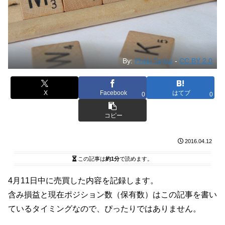
By:
Philip Taylor
-
CC BY 2.0
X
Facebook
はてブ
0
0
コピー
2016.04.12
この記事は
約1分
で読めます。
4月11日中に売買した内容を記録します。
含み損益と現在ポジション数（保有数）はこの記事を書い
ているタイミングなので、ぴったりではありません。