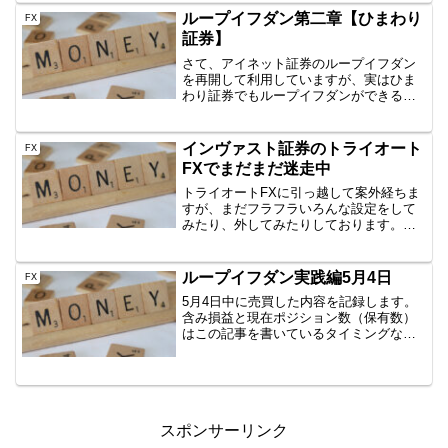
100%増になったとかきました。⇒Co...
ループイフダン第二章【ひまわり
FX
証券】
さて、アイネット証券のループイフダン
を再開して利用していますが、実はひま
わり証券でもループイフダンができるん
です。アイネット証券が一時的に使えな
い？！なんてことが今後あるかもしれま
せんので、ひまわり証券でも口座開設し
インヴァスト証券のトライオート
FX
ましたので、共有します。...
FXでまだまだ迷走中
トライオートFXに引っ越して案外経ちま
すが、まだフラフラいろんな設定をして
みたり、外してみたりしております。そ
の模様を共有します。まずは、トランプ
開始まで・・基本的に長期視線でループ
イフダンの失敗を肝に銘じて、ゆったり
ループイフダン実践編5月4日
FX
めに仕掛けてました。U...
5月4日中に売買した内容を記録します。
含み損益と現在ポジション数（保有数）
はこの記事を書いているタイミングなの
で、ぴったりではありません。しかし、
イメージはつかめていただけると思いま
すので、公開です。AUD/JPY B40
1000通貨新規...
スポンサーリンク