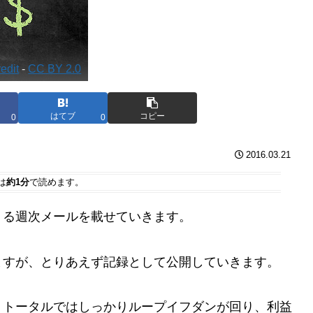
edit
-
CC BY 2.0
はてブ
コピー
0
0
2016.03.21
は
約1分
で読めます。
くる週次メールを載せていきます。
ますが、とりあえず記録として公開していきます。
、トータルではしっかりループイフダンが回り、利益