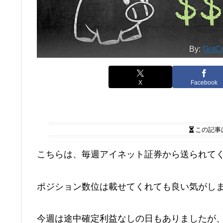
By:
GotCr
X
Facebook
この記事
こちらは、毎週アイネット証券から送られて
ポジション数位は載せてくれても良い気がし
今週は途中確定利益なしの日もありましたが