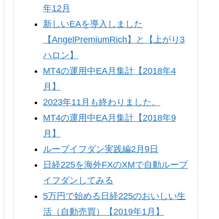
年12月
新しいEAを導入しました
【AngelPremiumRich】と【上がり3
ハロン】
MT4の運用中EA月集計【2018年4
月】
2023年11月も終わりました。
MT4の運用中EA月集計【2018年9
月】
ループイフダン実践編2月9日
日経225を海外FXのXMで自動ループ
イフダンしてみる
5万円で始める日経225のおいしい生
活（自動売買）【2019年1月】