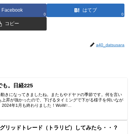
Facebook
はてブ
0
0
コピー
a40_datsusara
も。日経225
いい動きになってきましたね。またもやドヤァの季節です。何を言い
ぁ上昇が強かったので、下げるタイミングで下がる様子を伺いなが
024年1月も終わりました！WoW↑...
をグリッドトレード（トラリピ）してみたら・・？