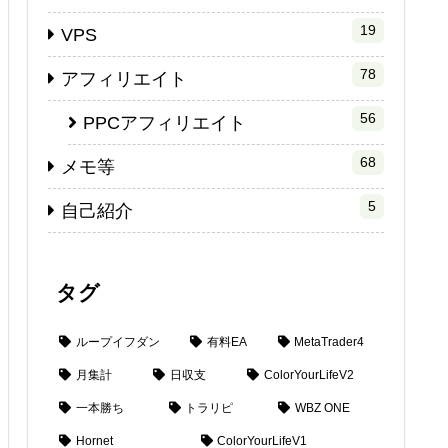
19
VPS
78
アフィリエイト
56
PPCアフィリエイト
68
メモ等
5
自己紹介
タグ
ループイフダン
有料EA
MetaTrader4
月集計
日収支
ColorYourLifeV2
一本勝ち
トラリピ
WBZ ONE
Hornet
ColorYourLifeV1