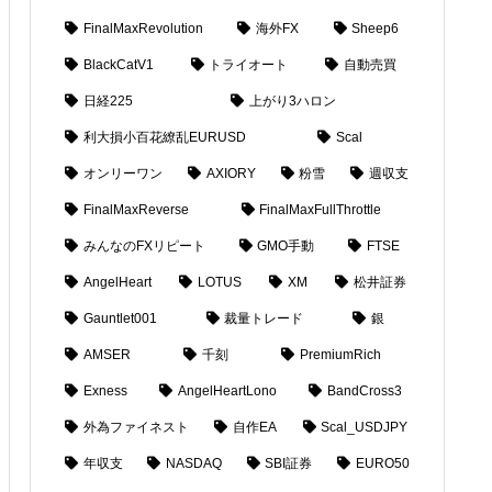
FinalMaxRevolution
海外FX
Sheep6
BlackCatV1
トライオート
自動売買
日経225
上がり3ハロン
利大損小百花繚乱EURUSD
Scal
オンリーワン
AXIORY
粉雪
週収支
FinalMaxReverse
FinalMaxFullThrottle
みんなのFXリピート
GMO手動
FTSE
AngelHeart
LOTUS
XM
松井証券
Gauntlet001
裁量トレード
銀
AMSER
千刻
PremiumRich
Exness
AngelHeartLono
BandCross3
外為ファイネスト
自作EA
Scal_USDJPY
年収支
NASDAQ
SBI証券
EURO50