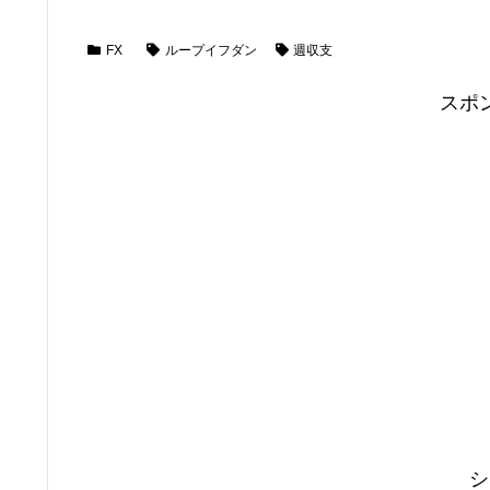
FX
ループイフダン
週収支
スポ
シ