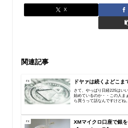
X
関連記事
ドヤァは続くよどこまで
FX
さて、やっぱり日経225は
始めているのか・・この人ま
ら買うって話なんですけどね。2
XMマイクロ口座で銀
FX