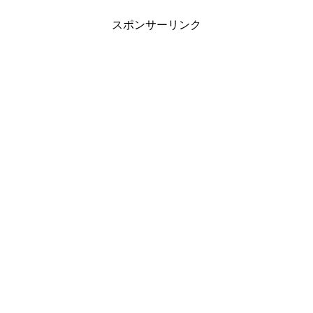
ためマイナスです！8月1日〜8月5日
2016年8月1日～2...
スポンサーリンク