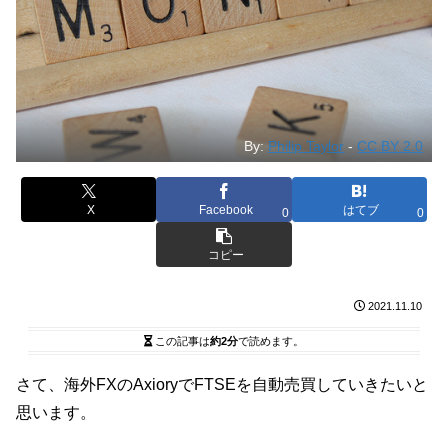
By:
Philip Taylor
-
CC BY 2.0
X
Facebook
はてブ
0
0
コピー
2021.11.10
この記事は
約2分
で読めます。
さて、海外FXのAxioryでFTSEを自動売買していきたいと
思います。