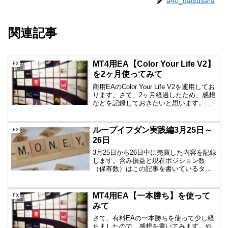
a40_datsusara
関連記事
MT4用EA【Color Your Life V2】
FX
を2ヶ月使ってみて
商用EAのColor Your Life V2を運用してお
ります。さて、2ヶ月経過したため、感想
などを記録しておきたいと思います。成
績自体は毎月の記録をご覧ください。⇒
月集計のページ他のColor Your Life V2の
記事はこちら⇒C...
ループイフダン実践編3月25日～
FX
26日
3月25日から26日中に売買した内容を記録
します。含み損益と現在ポジション数
（保有数）はこの記事を書いているタイ
ミングなので、ぴったりではありませ
ん。しかし、イメージはつかめていただ
けると思いますので、公開です。
MT4用EA【一本勝ち】を使って
FX
AUD/JPY B40 10...
みて
さて、有料EAの一本勝ちを使って少し経
ちましたので、感想を書いてみます。や