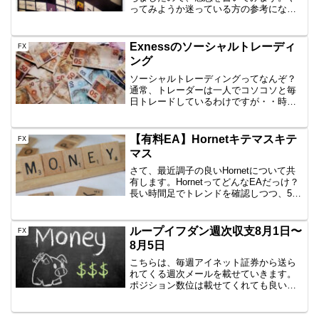
ってみようか迷っている方の参考になれ
ばと思います。一本勝ちとは⇒トレーリ
ングストップで幸せに一本勝ち一本勝ち
USD/JPYの15分足を使った、デイトレー
Exnessのソーシャルトレーディ
FX
ド、スキャルピ...
ング
ソーシャルトレーディングってなんぞ？
通常、トレーダーは一人でコソコソと毎
日トレードしているわけですが・・時々
寂しくなっちゃって、Twitterなどで「こ
こから買い」だとか、「この前のアレ取
りました」とかいうわけです。そんなあ
【有料EA】Hornetキテマスキテ
FX
なたにソーシャル...
マス
さて、最近調子の良いHornetについて共
有します。HornetってどんなEAだっけ？
長い時間足でトレンドを確認しつつ、5分
足で押し目買い、戻り売りを行う、王道
タイプのEAです。維新の介さんのトレー
ド法というか、誰に取っても本当に王道
ループイフダン週次収支8月1日〜
FX
のトレ...
8月5日
こちらは、毎週アイネット証券から送ら
れてくる週次メールを載せていきます。
ポジション数位は載せてくれても良い気
がしますが、とりあえず記録として公開
していきます。今週も少し損切りをした