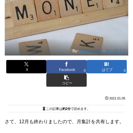
By:
Philip Taylor
-
CC BY 2.0
X
Facebook
はてブ
0
0
コピー
2021.01.05
この記事は
約2分
で読めます。
さて、12月も終わりましたので、月集計を共有します。