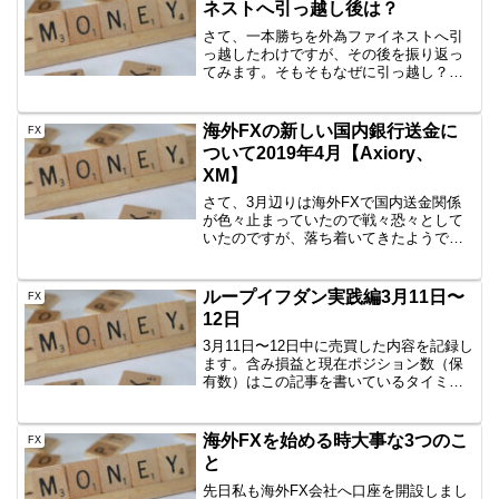
ネストへ引っ越し後は？
さて、一本勝ちを外為ファイネストへ引
っ越したわけですが、その後を振り返っ
てみます。そもそもなぜに引っ越し？
OANDAの東京サーバでは、どうにも微
損、微益しかなく、困っていたからで
す。途中結構含み益があったにも関わら
海外FXの新しい国内銀行送金に
FX
ず、なぜか、微損or微益に...
ついて2019年4月【Axiory、
XM】
さて、3月辺りは海外FXで国内送金関係
が色々止まっていたので戦々恐々として
いたのですが、落ち着いてきたようです
ので、共有します。Axiory⇒Curfexまず
はAxioryです。Bitwalletが使えなくなり、
入金でSMBCが使えなくなり...
ループイフダン実践編3月11日〜
FX
12日
3月11日〜12日中に売買した内容を記録し
ます。含み損益と現在ポジション数（保
有数）はこの記事を書いているタイミン
グなので、ぴったりではありません。し
かし、イメージはつかめていただけると
思いますので、公開です。AUD/JPY
海外FXを始める時大事な3つのこ
FX
B40 100...
と
先日私も海外FX会社へ口座を開設しまし