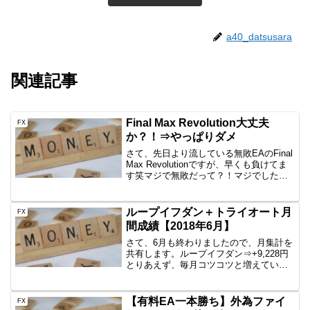
a40_datsusara
関連記事
Final Max Revolution大丈夫
FX
か？！⇒やっぱりダメ
さて、先日より流している無敗EAのFinal
Max Revolutionですが、早くも負けてま
す笑マジで無敗だって？！マジでした
が、ひと月も経たないうちにアウトで
す。EAの名誉のために言っておきます
が、私の場合は、ターボモードを二つと
ループイフダン＋トライオート月
FX
もオ...
間成績【2018年6月】
さて、6月も終わりましたので、月集計を
共有します。ループイフダン⇒+9,228円
とりあえず、毎月コツコツと増えていま
すね。さて、7月からは、三つ巴で、今ま
でのUSDJPYのBSにEURUSDのBSと
EURJPYのBSを加えようと思います。
【有料EA一本勝ち】外為ファイ
FX
こ...