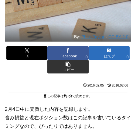
By:
Philip Taylor
-
CC BY 2.0
X
Facebook
はてブ
0
0
コピー
2016.02.05
2016.02.06
この記事は
約1分
で読めます。
2月4日中に売買した内容を記録します。
含み損益と現在ポジション数はこの記事を書いているタイ
ミングなので、ぴったりではありません。