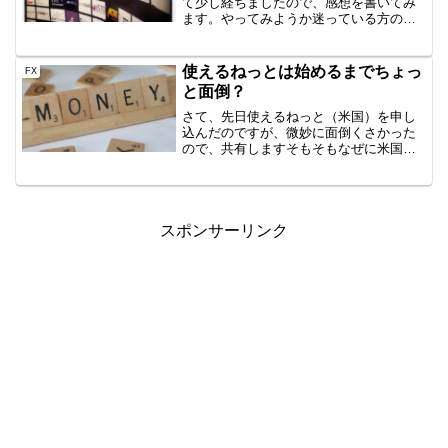
て少し経ちましたので、感想を書いてみ
ます。やってみようか迷っている方の参
考になればと思います。Color Your Life
V2とは⇒ほっといて、一口座一EA複利で
13.48万から...
使えるねっとは始めるまでちょっ
FX
と面倒？
さて、先日使えるねっと（米国）を申し
込んだのですが、微妙に面倒くさかった
ので、共有しますそもそもなぜに米国
VPSを？海外ブローカーのTitanFXを利用
しはじめたのですが、サーバがニューヨ
ークにあるらしく、EAを置くにも近くの
VPSがいいん...
スポンサーリンク