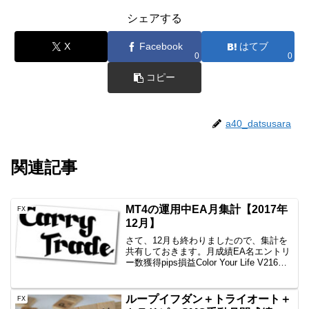
シェアする
X
Facebook
はてブ
0
0
コピー
a40_datsusara
関連記事
MT4の運用中EA月集計【2017年
FX
12月】
さて、12月も終わりましたので、集計を
共有しておきます。月成績EA名エントリ
ー数獲得pips損益Color Your Life V216回
+66.8+24,981円一本勝ち7回+26.5+5,111
円Color Your Life V17回...
ループイフダン＋トライオート＋
FX