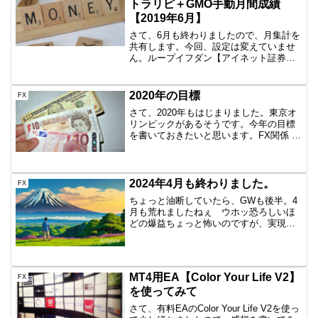
トラリピ＋GMO手動月間成績
【2019年6月】
さて、6月も終わりましたので、月集計を
共有します。今回、設定は変えていませ
ん。ループイフダン【アイネット証券】
⇒+1,508円今月しけてましたね。マイナ
ススワップで結構減りました。まぁそれ
でも着実に利益を積んでいるのでいいん
2020年の目標
FX
ですけど。7月も...
さて、2020年もはじまりました。東京オ
リンピックがあるそうです。今年の目標
を書いておきたいと思います。FX関係 昨
年に引き続き、EA軍団で月10万円以上を
稼ぐ 勉強中の裁量トレードで資金倍増を
する 自動売買でシステムをジワジワ増や
すEA軍...
2024年4月も終わりました。
FX
ちょっと油断していたら、GWも後半。4
月も荒れましたねぇ ウホッ恐ろしいほ
どの爆益ちょっと怖いのですが、実現益
として100万円の大台に行きました。まぁ
この所の逆行などあり、含み損も増えて
いますが、これは嬉しいですね。これ
も、月末の大荒れが爆...
MT4用EA【Color Your Life V2】
FX
を使ってみて
さて、有料EAのColor Your Life V2を使っ