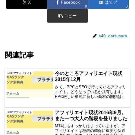
X
Facebook
はてブ
0
0
コピー
a40_datsusara
関連記事
今のところアフィリエイト現状
PPCアフィリエイト
2015年12月
さて、PPCとSEOで行っているアフィリ
エイト。どうなっているか共有します。
PPC厳しい単純に新しい商材の開拓はし
ていないため、増えようがないです。ま
た、エースAも不調。アフィリエイトBで
の承認率良いものも、ポコポコも売れな
アフィリエイト現状2016年9月。
PPCアフィリエイト
くなってきました...
また一つ大人の階段を登りました
MT4にもすっかりはまっていますが、ア
フィリエイトは種銭の確保に重要な位置