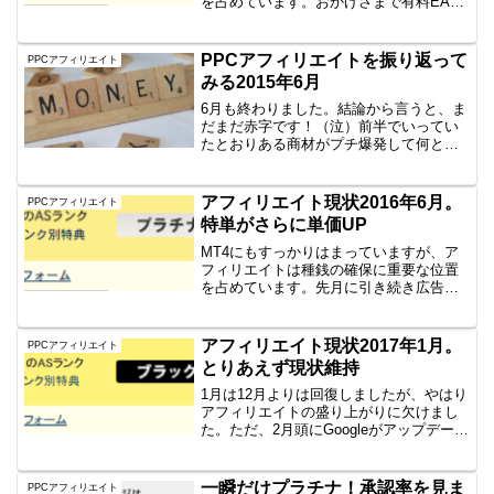
を占めています。おかげさまで有料EAを
買ったり、試してみたりができておりま
す。広告費は激増今回の季節ものは、本
当の季節にはまだなってませんが、年々
PPCアフィリエイトを振り返って
PPCアフィリエイト
早くなっているような...
みる2015年6月
6月も終わりました。結論から言うと、ま
だまだ赤字です！（泣）前半でいってい
たとおりある商材がプチ爆発して何とか
持ちました。また、前半振るわなかった
エース商材は結局前月の半分となりまし
た。最近はあまり商材を広げることがで
アフィリエイト現状2016年6月。
PPCアフィリエイト
きず、プチ爆発の商材と...
特単がさらに単価UP
MT4にもすっかりはまっていますが、ア
フィリエイトは種銭の確保に重要な位置
を占めています。先月に引き続き広告費
は激減今月はPPCはあまり動かしており
ません。そのため広告費は先月並みでし
た。PPCよりSEOサイトの記事を少し入
アフィリエイト現状2017年1月。
PPCアフィリエイト
れたりしました。...
とりあえず現状維持
1月は12月よりは回復しましたが、やはり
アフィリエイトの盛り上がりに欠けまし
た。ただ、2月頭にGoogleがアップデート
されたようで、順位変動が来てます！上
がってきてます！2月はもう少し期待でき
るかなぁと思っていますよ。毎月恒例の
一瞬だけプラチナ！承認率を見ま
PPCアフィリエイト