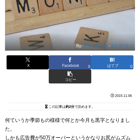
By:
Philip Taylor
-
CC BY 2.0
X
Facebook
はてブ
0
0
コピー
2015.11.06
この記事は
約2分
で読めます。
何ていうか季節もの様様で何とか今月も黒字となりまし
た。
しかも広告費が50万オーバーというかなりお尻がムズム