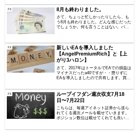
+30.6+6,120円一本勝ちTitan8回+57....
8月も終わりました。
FX
さて、ちょっと忙しかったりしたら、も
う8月も終わりました。どんな感じだった
でしょうか。何も言うことはない。バッ
チリFTSEなんか売りのクソポジを処理し
たりしたにも関わらず、月収なんて普通
に超えている現状。もうね、ありがたい
ですね。本当にそれ...
新しいEAを導入しました
FX
【AngelPremiumRich】と【上
がり3ハロン】
さて、2017年はトータルでEAでの損益は
マイナスだったa40ですが・・懲りずに
EAを導入しましたので共有します。買っ
たEAは・・ AngelPremiumRich 上がり3
ハロンの2EAです。現在（2018年2月）で
は、PremiumRi...
ループイフダン週次収支7月18
FX
日〜7月22日
こちらは、毎週アイネット証券から送ら
れてくる週次メールを載せていきます。
ポジション数位は載せてくれても良い気
がしますが、とりあえず記録として公開
していきます。USD/JPYの売りのループ
イフダンですが、結構戻しそうだったの
で途中で止めました...