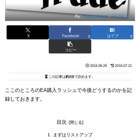
By:
opportplanet
-
CC BY 2.0
X
Facebook
はてブ
0
0
コピー
2016.06.29
2016.07.21
この記事は
約2分
で読めます。
ここのところのEA購入ラッシュで今後どうするのかを記
録しておきます。
目次
まずはリストアップ