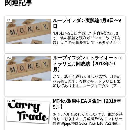
関連記事
ループイフダン実践編4月8日〜9
FX
日
4月8日〜9日に売買した内容を記録しま
す。含み損益と現在ポジション数（保有
数）はこの記事を書いているタイミング
なので、ぴったりではありません。しか
し、イメージはつかめていただけると思
いますので、公開です。AUD/JPY
ループイフダン＋トライオート＋
FX
B40 1000通貨...
トラリピ月間成績【2018年10
月】
さて、10月も終わりましたので、月集計
を共有します。今回から、トラリピも追
加してあります。ループイフダン【アイ
ネット証券】⇒+19,816円今月も手堅く利
益を積んでおります。イイねこの調子で
頼んます。今は、EURJPY、USDJPY、
MT4の運用中EA月集計【2019年
FX
EUR...
9月】
さて、9月も終わりましたので、集計を共
有しておきます。月成績EA名エントリー
数獲得pips損益Color Your Life V217回
+74.7+44.175円一本勝ちファイネスト8回