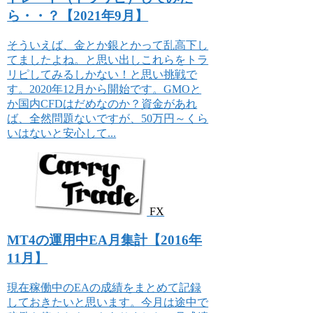
ら・・？【2021年9月】
そういえば、金とか銀とかって乱高下し
てましたよね。と思い出しこれらをトラ
リピしてみるしかない！と思い挑戦で
す。2020年12月から開始です。GMOと
か国内CFDはだめなのか？資金があれ
ば、全然問題ないですが、50万円～くら
いはないと安心して...
FX
MT4の運用中EA月集計【2016年
11月】
現在稼働中のEAの成績をまとめて記録
しておきたいと思います。今月は途中で