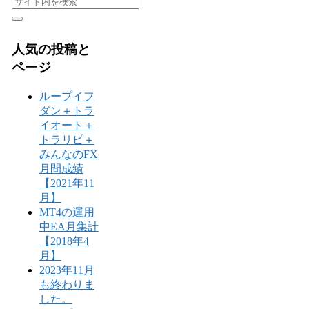
人気の投稿と
ページ
ループイフ
ダン＋トラ
イオート＋
トラリピ＋
みんなのFX
月間成績
【2021年11
月】
MT4の運用
中EA月集計
【2018年4
月】
2023年11月
も終わりま
した。