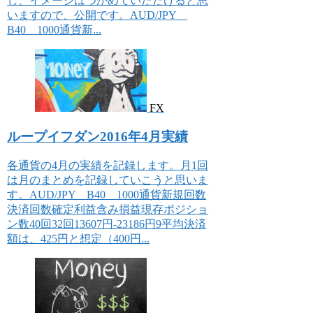
し、イメージはつかめていただけると思
いますので、公開です。AUD/JPY
B40 1000通貨新...
FX
ループイフダン2016年4月実績
各通貨の4月の実績を記録します。月1回
は月のまとめを記録していこうと思いま
す。AUD/JPY B40 1000通貨新規回数
決済回数確定利益含み損益現存ポジショ
ン数40回32回13607円-23186円9平均決済
額は、425円と想定（400円...