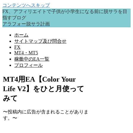
コンテンツへスキップ
FX、アフィリエイトで子供が小学生になる前に脱サラを目
指すブログ
アラフォー脱サラ計画
ホーム
サイトマップ及び問合せ
FX
MT4・MT5
稼働中のEA一覧
プロフィール
MT4用EA【Color Your
Life V2】をひと月使って
みて
〜投稿内に広告が含まれることがありま
す。〜