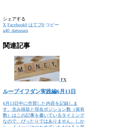
シェアする
X
Facebook
0
はてブ
0
コピー
a40_datsusara
関連記事
FX
ループイフダン実践編6月13日
6月13日中に売買した内容を記録しま
す。含み損益と現在ポジション数（保有
数）はこの記事を書いているタイミング
なので、ぴったりではありません。しか