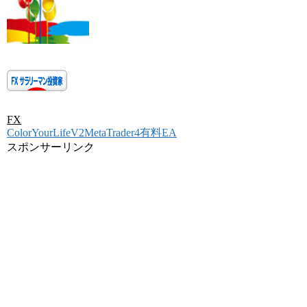
FX
ColorYourLifeV2
MetaTrader4
有料EA
スポンサーリンク