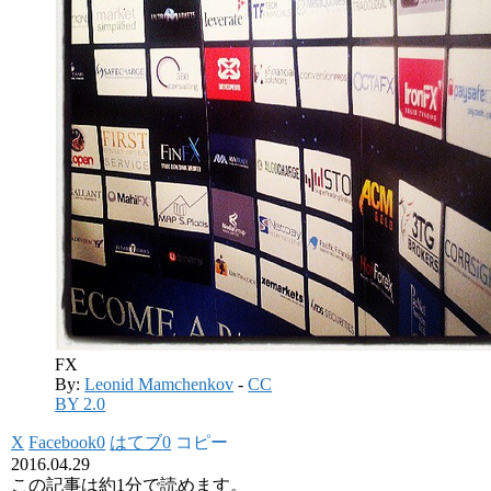
FX
By:
Leonid Mamchenkov
-
CC
BY 2.0
X
Facebook
0
はてブ
0
コピー
2016.04.29
この記事は
約1分
で読めます。