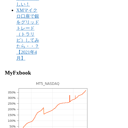
しい！
XMマイク
ロ口座で銀
をグリッド
トレード
（トラリ
ピ）してみ
たら・・？
【2021年4
月】
MyFxbook