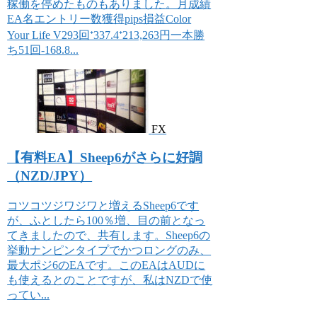
稼働を停めたものもありました。月成績
EA名エントリー数獲得pips損益Color
Your Life V293回⁺337.4⁺213,263円一本勝
ち51回-168.8...
FX
【有料EA】Sheep6がさらに好調
（NZD/JPY）
コツコツジワジワと増えるSheep6です
が、ふとしたら100％増、目の前となっ
てきましたので、共有します。Sheep6の
挙動ナンピンタイプでかつロングのみ、
最大ポジ6のEAです。このEAはAUDに
も使えるとのことですが、私はNZDで使
ってい...