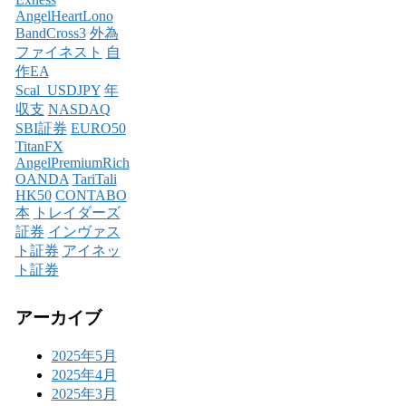
AngelHeartLono
BandCross3
外為
ファイネスト
自
作EA
Scal_USDJPY
年
収支
NASDAQ
SBI証券
EURO50
TitanFX
AngelPremiumRich
OANDA
TariTali
HK50
CONTABO
本
トレイダーズ
証券
インヴァス
ト証券
アイネッ
ト証券
アーカイブ
2025年5月
2025年4月
2025年3月