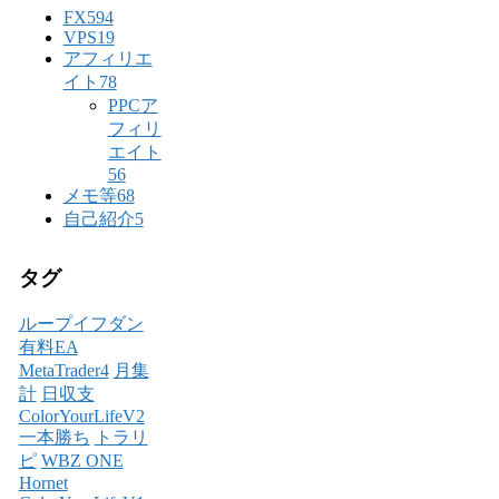
FX
594
VPS
19
アフィリエ
イト
78
PPCア
フィリ
エイト
56
メモ等
68
自己紹介
5
タグ
ループイフダン
有料EA
MetaTrader4
月集
計
日収支
ColorYourLifeV2
一本勝ち
トラリ
ピ
WBZ ONE
Hornet