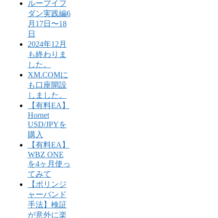
ループイフ
ダン実践編6
月17日〜18
日
2024年12月
も終わりま
した。
XM.COMに
も口座開設
しました。
【有料EA】
Hornet
USD/JPYを
購入
【有料EA】
WBZ ONE
を4ヶ月使っ
てみて
【ボリンジ
ャーバンド
手法】検証
が意外に楽