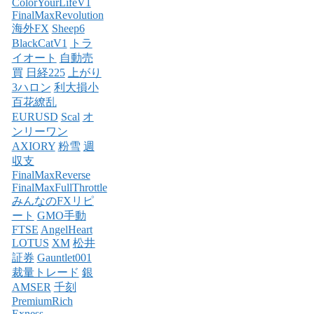
ColorYourLifeV1
FinalMaxRevolution
海外FX
Sheep6
BlackCatV1
トラ
イオート
自動売
買
日経225
上がり
3ハロン
利大損小
百花繚乱
EURUSD
Scal
オ
ンリーワン
AXIORY
粉雪
週
収支
FinalMaxReverse
FinalMaxFullThrottle
みんなのFXリピ
ート
GMO手動
FTSE
AngelHeart
LOTUS
XM
松井
証券
Gauntlet001
裁量トレード
銀
AMSER
千刻
PremiumRich
Exness